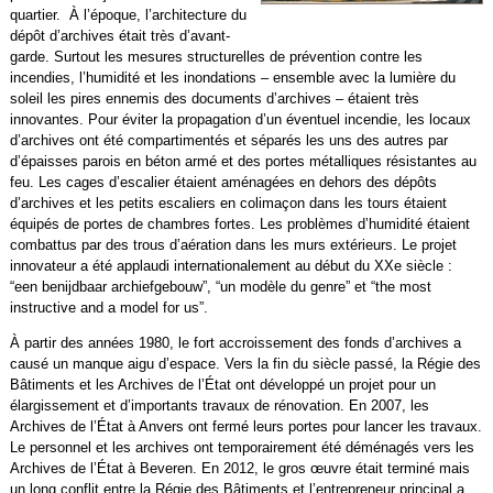
quartier. À l’époque, l’architecture du
dépôt d’archives était très d’avant-
garde. Surtout les mesures structurelles de prévention contre les
incendies, l’humidité et les inondations – ensemble avec la lumière du
soleil les pires ennemis des documents d’archives – étaient très
innovantes. Pour éviter la propagation d’un éventuel incendie, les locaux
d’archives ont été compartimentés et séparés les uns des autres par
d’épaisses parois en béton armé et des portes métalliques résistantes au
feu. Les cages d’escalier étaient aménagées en dehors des dépôts
d’archives et les petits escaliers en colimaçon dans les tours étaient
équipés de portes de chambres fortes. Les problèmes d’humidité étaient
combattus par des trous d’aération dans les murs extérieurs. Le projet
innovateur a été applaudi internationalement au début du XXe siècle :
“een benijdbaar archiefgebouw”, “un modèle du genre” et “the most
instructive and a model for us”.
À partir des années 1980, le fort accroissement des fonds d’archives a
causé un manque aigu d’espace. Vers la fin du siècle passé, la Régie des
Bâtiments et les Archives de l’État ont développé un projet pour un
élargissement et d’importants travaux de rénovation. En 2007, les
Archives de l’État à Anvers ont fermé leurs portes pour lancer les travaux.
Le personnel et les archives ont temporairement été déménagés vers les
Archives de l’État à Beveren. En 2012, le gros œuvre était terminé mais
un long conflit entre la Régie des Bâtiments et l’entrepreneur principal a