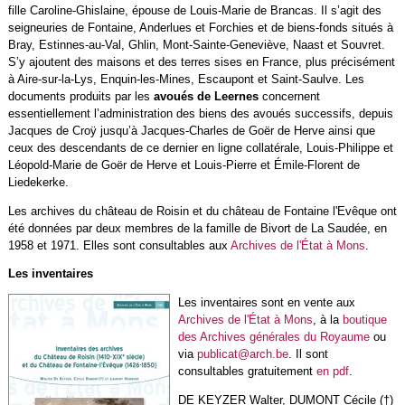
fille Caroline-Ghislaine, épouse de Louis-Marie de Brancas. Il s’agit des
seigneuries de Fontaine, Anderlues et Forchies et de biens-fonds situés à
Bray, Estinnes-au-Val, Ghlin, Mont-Sainte-Geneviève, Naast et Souvret.
S’y ajoutent des maisons et des terres sises en France, plus précisément
à Aire-sur-la-Lys, Enquin-les-Mines, Escaupont et Saint-Saulve. Les
documents produits par les
avoués de Leernes
concernent
essentiellement l’administration des biens des avoués successifs, depuis
Jacques de Croÿ jusqu’à Jacques-Charles de Goër de Herve ainsi que
ceux des descendants de ce dernier en ligne collatérale, Louis-Philippe et
Léopold-Marie de Goër de Herve et Louis-Pierre et Émile-Florent de
Liedekerke.
Les archives du château de Roisin et du château de Fontaine l'Evêque ont
été données par deux membres de la famille de Bivort de La Saudée, en
1958 et 1971. Elles sont consultables aux
Archives de l'État à Mons
.
Les inventaires
Les inventaires sont en vente aux
Archives de l'État à Mons
, à la
boutique
des Archives générales du Royaume
ou
via
publicat@arch.be
. Il sont
consultables gratuitement
en pdf
.
DE KEYZER Walter, DUMONT Cécile (†)