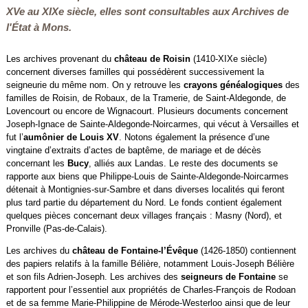
XVe au XIXe siècle, elles sont consultables aux Archives de
l'État à Mons.
Les archives provenant du
château de Roisin
(1410-XIXe siècle)
concernent diverses familles qui possédèrent successivement la
seigneurie du même nom. On y retrouve les
crayons généalogiques
des
familles de Roisin, de Robaux, de la Tramerie, de Saint-Aldegonde, de
Lovencourt ou encore de Wignacourt. Plusieurs documents concernent
Joseph-Ignace de Sainte-Aldegonde-Noircarmes, qui vécut à Versailles et
fut l’
aumônier de Louis XV
. Notons également la présence d’une
vingtaine d’extraits d’actes de baptême, de mariage et de décès
concernant les
Bucy
, alliés aux Landas. Le reste des documents se
rapporte aux biens que Philippe-Louis de Sainte-Aldegonde-Noircarmes
détenait à Montignies-sur-Sambre et dans diverses localités qui feront
plus tard partie du département du Nord. Le fonds contient également
quelques pièces concernant deux villages français : Masny (Nord), et
Pronville (Pas-de-Calais).
Les archives du
château de Fontaine-l’Évêque
(1426-1850) contiennent
des papiers relatifs à la famille Bélière, notamment Louis-Joseph Bélière
et son fils Adrien-Joseph. Les archives des
seigneurs de Fontaine
se
rapportent pour l’essentiel aux propriétés de Charles-François de Rodoan
et de sa femme Marie-Philippine de Mérode-Westerloo ainsi que de leur