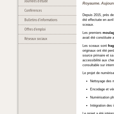
Journées d'étude
Royaume. Aujourd’
Conférences
Depuis 2015, près d
Bulletins d'informations
été effectuée en avri
sceaux.
Offres d'emploi
Les premiers
moula
avait été constituée 
Réseaux sociaux
Les sceaux sont
frag
originaux ont été per
source primaire et sa
accessibilité aux che
consultable sur intern
Le projet de numéris
Nettoyage des mo
Encodage et véri
Numérisation pho
Intégration des
Le projet a été intég