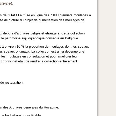
nternet.
 de l'État
! La mise en ligne des 7.000 premiers moulages a
date de clôture du projet de numérisation des moulages de
dépôts d’archives belges et étrangers. Cette collection
r le patrimoine sigillographique conservé en Belgique.
t à environ 10 % la proportion de moulages dont les sceaux
es sceaux originaux. La collection est ainsi devenue une
r les moulages en consultation et pour améliorer leur
f principal était de rendre la collection entièrement
de restauration.
ion des Archives générales du Royaume.
mie budgétaire considérable.