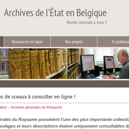
Archives de l'État en Belgique
Notre mémoire à tous !
Ressources en ligne
Nos projets
En pratiqu
 de sceaux à consulter en ligne !
-
tion
Archives générales du Royaume
rales du Royaume possèdent l’une des plus importante collecti
oulages et leurs descriptions étaient uniquement consultables da