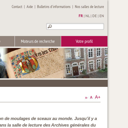
Contact
|
Aide
|
Bulletins d'informations
|
Nos salles de lecture
FR
|
NL
|
DE
|
EN
e
Moteurs de recherche
Votre profil
on de moulages de sceaux au monde. Jusqu’il y a
ns la salle de lecture des Archives générales du