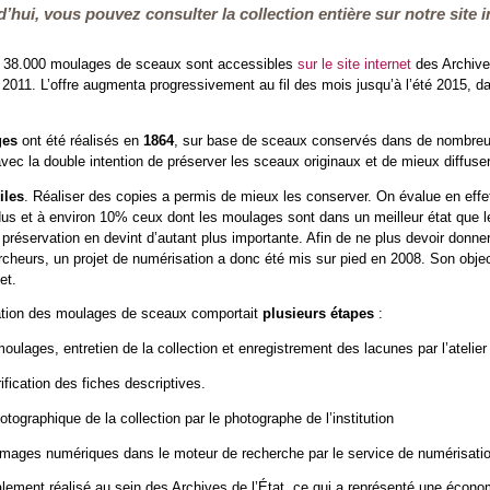
hui, vous pouvez consulter la collection entière sur notre site i
e 38.000 moulages de sceaux sont accessibles
sur le site internet
des Archives
l 2011. L’offre augmenta progressivement au fil des mois jusqu’à l’été 2015, 
ges
ont été réalisés en
1864
,
sur base de sceaux conservés dans de nombreux 
avec la double intention de préserver les sceaux originaux et de mieux diffuse
iles
. Réaliser des copies a permis de mieux les conserver. On évalue en effe
dus et à environ 10% ceux dont les moulages sont dans un meilleur état que l
 préservation en devint d’autant plus importante. Afin de ne plus devoir donne
rcheurs, un projet de numérisation a donc été mis sur pied en 2008. Son objecti
et.
ation des moulages de sceaux comportait
plusieurs étapes
:
ulages, entretien de la collection et enregistrement des lacunes par l’atelier 
fication des fiches descriptives.
tographique de la collection par le photographe de l’institution
 images numériques dans le moteur de recherche par le service de numérisat
ralement réalisé au sein des Archives de l’État, ce qui a représenté une écono