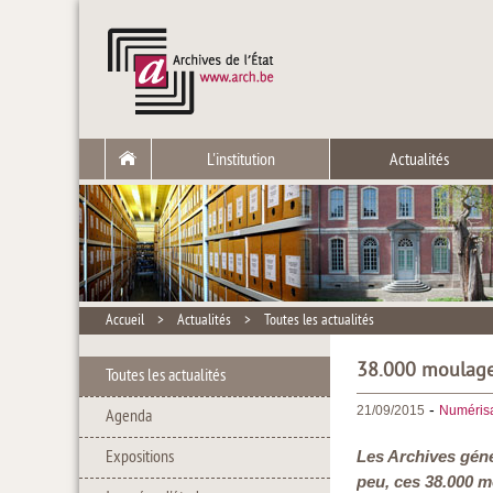
L'institution
Actualités
Accueil
>
Actualités
>
Toutes les actualités
38.000 moulages
Toutes les actualités
-
21/09/2015
Numérisa
Agenda
Expositions
Les Archives géné
peu, ces 38.000 m