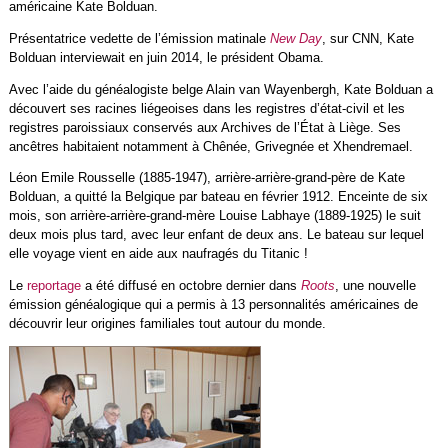
américaine Kate Bolduan.
Présentatrice vedette de l’émission matinale
New Day
, sur CNN, Kate
Bolduan interviewait en juin 2014, le président Obama.
Avec l’aide du généalogiste belge Alain van Wayenbergh, Kate Bolduan a
découvert ses racines liégeoises dans les registres d’état-civil et les
registres paroissiaux conservés aux Archives de l’État à Liège. Ses
ancêtres habitaient notamment à Chênée, Grivegnée et Xhendremael.
Léon Emile Rousselle (1885-1947), arrière-arrière-grand-père de Kate
Bolduan, a quitté la Belgique par bateau en février 1912. Enceinte de six
mois, son arrière-arrière-grand-mère Louise Labhaye (1889-1925) le suit
deux mois plus tard, avec leur enfant de deux ans. Le bateau sur lequel
elle voyage vient en aide aux naufragés du Titanic !
Le
reportage
a été diffusé en octobre dernier dans
Roots
, une nouvelle
émission généalogique qui a permis à 13 personnalités américaines de
découvrir leur origines familiales tout autour du monde.