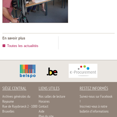
En savoir plus
Toutes les actualités
SIÈGE CENTRAL
LIENS UTILES
RESTEZ INFORMÉS
Archives générales du
Nos salles de lecture
Suivez-nous sur Facebook
Royaume
Horaires
!
Rue de Ruysbroeck 2 - 1000
Contact
Inscrivez-vous à notre
Bruxelles
Aide
bulletin d'informations
Plan du site