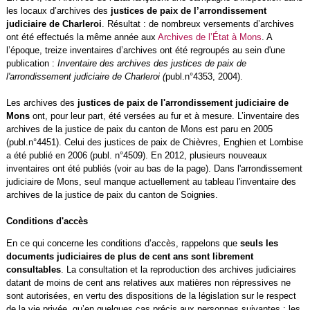
les locaux d’archives des
justices de paix de l’arrondissement
judiciaire de Charleroi
. Résultat : de nombreux versements d’archives
ont été effectués la même année aux
Archives de l’État à Mons
. A
l’époque, treize inventaires d’archives ont été regroupés au sein d'une
publication :
Inventaire des archives des justices de paix de
l'arrondissement judiciaire de Charleroi (
publ.n°4353, 2004).
Les archives des
justices de paix de l'arrondissement judiciaire de
Mons
ont, pour leur part, été versées au fur et à mesure. L’inventaire des
archives de la justice de paix du canton de Mons est paru en 2005
(publ.n°4451). Celui des justices de paix de Chièvres, Enghien et Lombise
a été publié en 2006 (publ. n°4509). En 2012, plusieurs nouveaux
inventaires ont été publiés (voir au bas de la page). Dans l'arrondissement
judiciaire de Mons, seul manque actuellement au tableau l'inventaire des
archives de la justice de paix du canton de Soignies.
Conditions d'accès
En ce qui concerne les conditions d’accès, rappelons que
seuls les
documents judiciaires de plus de cent ans sont librement
consultables
. La consultation et la reproduction des archives judiciaires
datant de moins de cent ans relatives aux matières non répressives ne
sont autorisées, en vertu des dispositions de la législation sur le respect
de la vie privée, qu’en quelques cas précis aux personnes suivantes : les