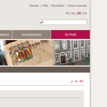
Kontakt
|
Hilfe
|
Newsletter
|
Unsere Lesesäle
FR
|
NL
|
DE
|
EN
ationen
Suchmaschinen
Ihr Profil