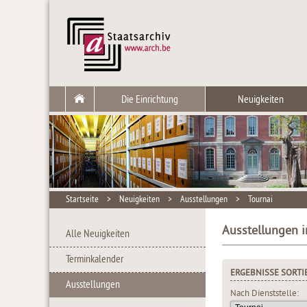
Die Einrichtung
Neuigkeiten
Startseite
>
Neuigkeiten
>
Ausstellungen
>
Tournai
Ausstellungen i
Alle Neuigkeiten
Terminkalender
ERGEBNISSE SORTI
Ausstellungen
Nach Dienststelle: