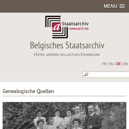
MENU
Belgisches Staatsarchiv
Hüter unserer kollektiven Erinnerung
FR
|
NL
|
DE
|
EN
Genealogische Quellen