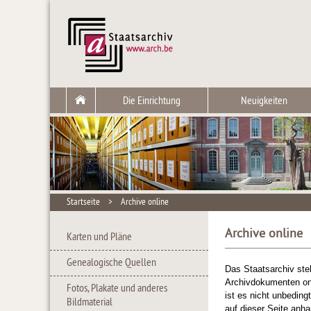
Die Einrichtung
Neuigkeiten
Startseite
>
Archive online
Archive online
Karten und Pläne
Genealogische Quellen
Das Staatsarchiv stel
Archivdokumenten onl
Fotos, Plakate und anderes
ist es nicht unbeding
Bildmaterial
auf dieser Seite anh