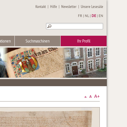
Kontakt
|
Hilfe
|
Newsletter
|
Unsere Lesesäle
FR
|
NL
|
DE
|
EN
ationen
Suchmaschinen
Ihr Profil