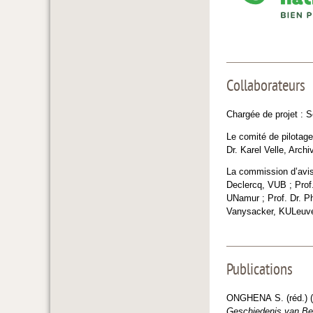
Collaborateurs
Chargée de projet : 
Le comité de pilotage
Dr. Karel Velle, Arc
La commission d’avis
Declercq, VUB ; Prof.
UNamur ; Prof. Dr. Ph
Vanysacker, KULeuv
Publications
ONGHENA S. (réd.) (s
Geschiedenis van Be