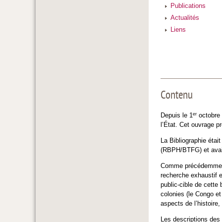
Publications
Actualités
Liens
Contenu
er
Depuis le 1
octobre 
l’État. Cet ouvrage pr
La Bibliographie étai
(RBPH/BTFG) et avait 
Comme précédemment, 
recherche exhaustif e
public-cible de cette
colonies (le Congo et
aspects de l’histoire
Les descriptions des 