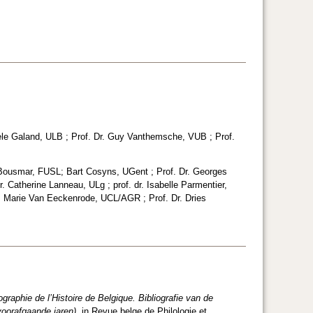
hèle Galand, ULB ; Prof. Dr. Guy Vanthemsche, VUB ; Prof.
c Bousmar, FUSL; Bart Cosyns, UGent ; Prof. Dr. Georges
 Catherine Lanneau, ULg ; prof. dr. Isabelle Parmentier,
nt; Marie Van Eeckenrode, UCL/AGR ; Prof. Dr. Dries
ographie de l’Histoire de Belgique. Bibliografie van de
oorafgaande jaren)
, in Revue belge de Philologie et