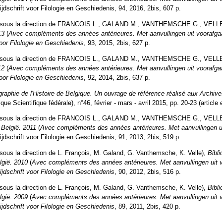
ijdschrift voor Filologie en Geschiedenis, 94, 2016, 2bis, 607 p.
(sous la direction de FRANCOIS L., GALAND M., VANTHEMSCHE G., VELLE
13
(
Avec compléments des années antérieures. Met aanvullingen uit voorafga
voor Filologie en Geschiedenis
, 93, 2015, 2bis, 627 p.
(sous la direction de FRANCOIS L., GALAND M., VANTHEMSCHE G., VELLE
12
(
Avec compléments des années antérieures. Met aanvullingen uit voorafga
voor Filologie en Geschiedenis
, 92, 2014, 2bis, 637 p.
ographie de l'Histoire de Belgique. Un ouvrage de référence réalisé aux Arch
que Scientifique fédérale), n°46, février - mars - avril 2015, pp. 20-23 (article 
(sous la direction de FRANCOIS L., GALAND M., VANTHEMSCHE G., VELL
 België.
2011
(
Avec compléments des années antérieures. Met aanvullingen ui
ijdschrift voor Filologie en Geschiedenis, 91, 2013, 2bis, 519 p.
ous la direction de L. François, M. Galand, G. Vanthemsche, K. Velle),
Bibli
lgië.
2010
(
Avec compléments des années antérieures. Met aanvullingen uit 
ijdschrift voor Filologie en Geschiedenis
, 90, 2012, 2bis, 516 p.
ous la direction de L. François, M. Galand, G. Vanthemsche, K. Velle),
Bibli
lgië. 2009
(
Avec compléments des années antérieures. Met aanvullingen uit 
ijdschrift voor Filologie en Geschiedenis
, 89, 2011, 2bis, 420 p.