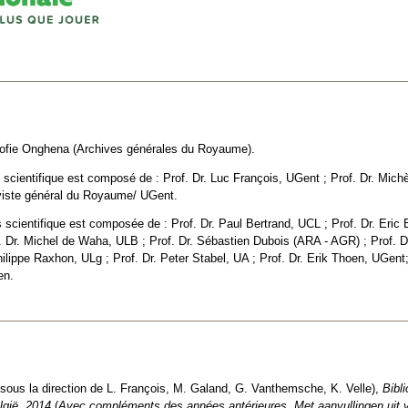
Sofie Onghena (Archives générales du Royaume).
 scientifique est composé de : Prof. Dr. Luc François, UGent ; Prof. Dr. Mic
hiviste général du Royaume/ UGent.
 scientifique est composée de : Prof. Dr. Paul Bertrand, UCL ; Prof. Dr. Eri
 Dr. Michel de Waha, ULB ; Prof. Dr. Sébastien Dubois (ARA - AGR) ; Prof. Dr.
ilippe Raxhon, ULg ; Prof. Dr. Peter Stabel, UA ; Prof. Dr. Erik Thoen, UGe
en.
ous la direction de L. François, M. Galand, G. Vanthemsche, K. Velle),
Bibli
lgië.
2014
(
Avec compléments des années antérieures. Met aanvullingen uit v