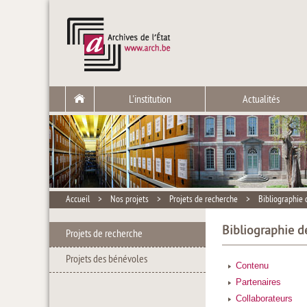
L'institution
Actualités
Accueil
>
Nos projets
>
Projets de recherche
>
Bibliographie 
Bibliographie de
Projets de recherche
Projets des bénévoles
Contenu
Partenaires
Collaborateurs