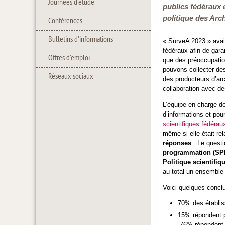
Journées d'étude
publics fédéraux e
politique des Arch
Conférences
Bulletins d'informations
« SurveA 2023 » avait
fédéraux afin de garan
Offres d'emploi
que des préoccupation
pouvons collecter des
Réseaux sociaux
des producteurs d’arc
collaboration avec de
L’équipe en charge de
d’informations et pou
scientifiques fédéra
même si elle était r
réponses
. Le questi
programmation (SPF 
Politique scientifiq
au total un ensemble 
Voici quelques conclu
70% des établi
15% répondent p
76% répondent 