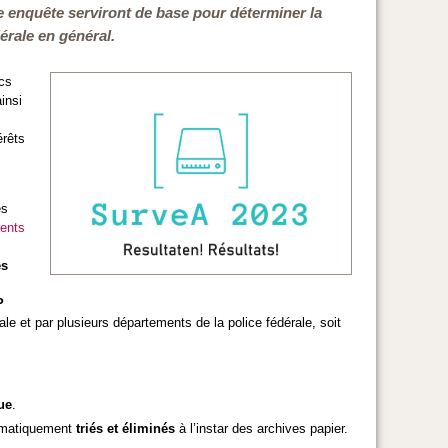
tte enquête serviront de base pour déterminer la
dérale en général.
ics
insi
érêts
es
ments
es
P
ale et par plusieurs départements de la police fédérale, soit
ue
.
tématiquement
triés et éliminés
à l’instar des archives papier.