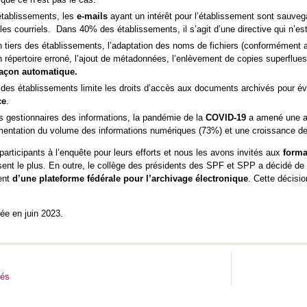
tablissements, les
e-mails
ayant un intérêt pour l’établissement sont sauv
es courriels. Dans 40% des établissements, il s’agit d’une directive qui n’es
tiers des établissements, l’adaptation des noms de fichiers (conformément au
 répertoire erroné, l’ajout de métadonnées, l’enlèvement de copies superflues
façon automatique.
 des établissements limite les droits d’accès aux documents archivés pour évi
ce
.
 gestionnaires des informations, la pandémie de la
COVID-19
a amené une ac
entation du volume des informations numériques (73%) et une croissance de l
articipants à l’enquête pour leurs efforts et nous les avons invités aux
forma
ssent le plus. En outre, le collège des présidents des SPF et SPP a décidé de 
ent
d’une plateforme fédérale pour l’archivage électronique
. Cette décisio
rée en juin 2023.
tés