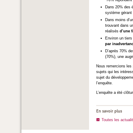
Dans 20% des é
système gérant l
Dans moins d’un 
trouvant dans un
réalisés
d’une 
Environ un tiers
par inadvertan
D’après 70% des
(70%), une augm
Nous remercions les p
sujets qui les intére
sujet du développem
l’enquête.
L’enquête a été clôtu
En savoir plus
Toutes les actuali