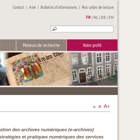
Contact
|
Aide
|
Bulletins d'informations
|
Nos salles de lecture
FR
|
NL
|
DE
|
EN
e
Moteurs de recherche
Votre profil
gestion des archives numériques (e-archives)
 stratégies et pratiques numériques des services