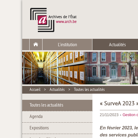
L'institution
Actualités
Accueil
>
Actualités
>
Toutes les actualités
« SurveA 2023 »
Toutes les actualités
-
21/11/2023
Gestion d
Agenda
Expositions
En février 2023, l
des services publ