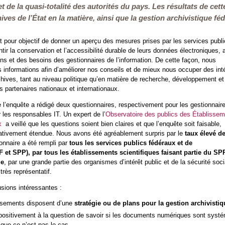
t de la quasi-totalité des autorités du pays. Les résultats de ce
ives de l’État en la matière, ainsi que la gestion archivistique fé
 pour objectif de donner un aperçu des mesures prises par les services publ
tir la conservation et l’accessibilité durable de leurs données électroniques, a
s et des besoins des gestionnaires de l’information. De cette façon, nous
 informations afin d’améliorer nos conseils et de mieux nous occuper des int
hives, tant au niveau politique qu’en matière de recherche, développement et
s partenaires nationaux et internationaux.
 l’enquête a rédigé deux questionnaires, respectivement pour les gestionnair
r les responsables IT. Un expert de l’
Observatoire des publics des Établisse
ux
a veillé que les questions soient bien claires et que l’enquête soit faisable,
elativement étendue. Nous avons été agréablement surpris par le
taux élevé d
onnaire a été rempli par
tous les services publics fédéraux et de
et SPP), par tous les établissements scientifiques faisant partie du SP
ue
, par une grande partie des organismes d’intérêt public et de la sécurité soci
très représentatif.
sions intéressantes :
ssements disposent d’une
stratégie ou de plans pour la gestion archivistiq
ositivement à la question de savoir si les documents numériques sont sys
que ce n’est pas le cas.