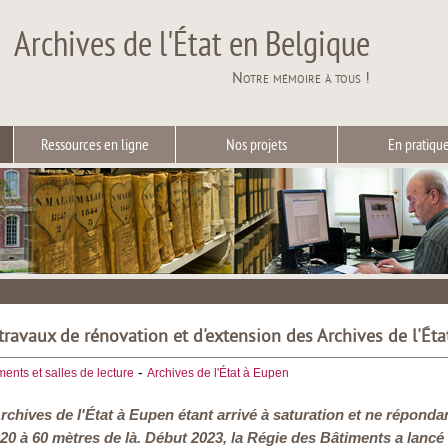
Archives de l'État en Belgique
Notre mémoire à tous !
Ressources en ligne
Nos projets
En pratiqu
ravaux de rénovation et d'extension des Archives de l'Ét
-
ents et salles de lecture
Archives de l'État à Eupen
rchives de l'État à Eupen étant arrivé à saturation et ne répond
020 à 60 mètres de là. Début 2023, la Régie des Bâtiments a lancé