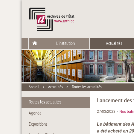
L'institution
Actualités
Accueil
>
Actualités
>
Toutes les actualités
Lancement des t
Toutes les actualités
-
27/03/2023
Nos bâtim
Agenda
Expositions
Le bâtiment des A
a été acheté en 2