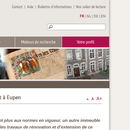
Contact
|
Aide
|
Bulletins d'informations
|
Nos salles de lecture
FR
|
NL
|
DE
|
EN
e
Moteurs de recherche
Votre profil
at à Eupen
ant plus aux normes en vigueur, un autre immeuble
 les travaux de rénovation et d'extension de ce