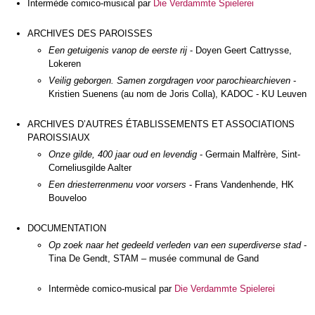
Intermède comico-musical par
Die Verdammte Spielerei
ARCHIVES DES PAROISSES
Een getuigenis vanop de eerste rij
- Doyen Geert Cattrysse,
Lokeren
Veilig geborgen. Samen zorgdragen voor parochiearchieven
-
Kristien Suenens (au nom de Joris Colla), KADOC - KU Leuven
ARCHIVES D’AUTRES ÉTABLISSEMENTS ET ASSOCIATIONS
PAROISSIAUX
Onze gilde, 400 jaar oud en levendig
- Germain Malfrère, Sint-
Corneliusgilde Aalter
Een driesterrenmenu voor vorsers
- Frans Vandenhende, HK
Bouveloo
DOCUMENTATION
Op zoek naar het gedeeld verleden van een superdiverse stad
-
Tina De Gendt, STAM – musée communal de Gand
Intermède comico-musical par
Die Verdammte Spielerei