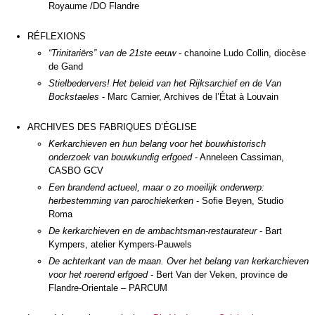
Royaume /DO Flandre
RÉFLEXIONS
“Trinitariërs” van de 21ste eeuw
- chanoine Ludo Collin, diocèse
de Gand
Stielbedervers! Het beleid van het Rijksarchief en de Van
Bockstaeles
- Marc Carnier, Archives de l’État à Louvain
ARCHIVES DES FABRIQUES D’ÉGLISE
Kerkarchieven en hun belang voor het bouwhistorisch
onderzoek van bouwkundig erfgoed
- Anneleen Cassiman,
CASBO GCV
Een brandend actueel, maar o zo moeilijk onderwerp:
herbestemming van parochiekerken
- Sofie Beyen, Studio
Roma
De kerkarchieven en de ambachtsman-restaurateur
- Bart
Kympers, atelier Kympers-Pauwels
De achterkant van de maan. Over het belang van kerkarchieven
voor het roerend erfgoed
- Bert Van der Veken, province de
Flandre-Orientale – PARCUM