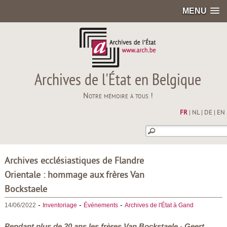
MENU
Archives de l'État en Belgique
Notre mémoire à tous !
FR
|
NL
|
DE
|
EN
Archives ecclésiastiques de Flandre
Orientale : hommage aux frères Van
Bockstaele
-
-
-
14/06/2022
Inventoriage
Événements
Archives de l'État à Gand
Pendant plus de 20 ans les frères Van Bockstaele - Geert,