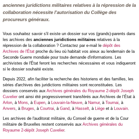
anciennes juridictions militaires relatives à la répression de la
collaboration nécessite l'autorisation du Collège des
procureurs généraux.
Vous souhaitez savoir s'il existe un dossier sur vos (grands)-parents dans
les archives des
anciennes juridictions militaires
relatives à la
répression de la collaboration
?
C
ontactez par e-mail le
dépôt des
Archives de l'État
proche du lieu où habitait vos aïeux au lendemain de la
Seconde Guerre mondiale pour toute demande d'informations.
Les
archivistes de l'État feront les recherches nécessaires et vous indiqueront
si le dossier souhaité existe.
Depuis 2022, afin faciliter la recherche des historiens et des familles, les
séries d'archives des juridictions militaires sont reconstituées. Les
dossiers conservés aux
Archives générales du Royaume 2-dépôt Joseph
Cuvelier
ont ainsi été progressivement transférés aux Archives de l’État à
Arlon
, à
Mons
, à
Eupen
, à
Louvain-la-Neuve
, à
Namur
, à
Tournai
, à
Anvers
, à
Bruges
, à
Courtrai
, à
Gand
, à
Hasselt
, à
Liège
et à
Louvain
.
Les archives de l'auditorat militaire, du Conseil de guerre et de la Cour
militaire de Bruxelles restent conservés aux
Archives générales du
Royaume 2-dépôt Joseph Cuvelier
.