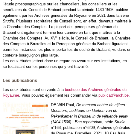
l’étude prosopographique sur les chanceliers, les conseillers et les
secrétaires du Conseil de Brabant pendant la période 1430-1506, publiée
également par les Archives générales du Royaume en 2021 dans la série
Studia
. Plusieurs secrétaires du Conseil sont, en effet, devenus maîtres à
la Chambre des Comptes. La plupart des percepteurs généraux du
Brabant ont également terminé leur carrière en tant que maîtres à la
e
Chambre des Comptes. Au XV
siècle, le Conseil de Brabant, la Chambre
des Comptes à Bruxelles et la Perception générale du Brabant figuraient
parmi les instances les plus importantes du duché du Brabant, vu dans un
contexte bourguignon plus large.
Les deux études jettent donc un regard nouveau sur ces institutions, en
se focalisant sur les personnes qui y ont travaillé.
Les publications
Les deux études sont en vente à la
boutique des Archives générales du
Royaume
. Vous pouvez également les commander via
publicat@arch.be
.
DE WIN Paul,
De mensen achter de cijfers :
Meesters, auditeurs en klerken van de
Rekenkamer in Brussel in de vijftiende eeuw
(1404-1506) : Een repertorium
, série
Studia
n°168, publication n°6209, Archives générales
du Royaume, Bruxelles, 2021
,
10 € (+ frais