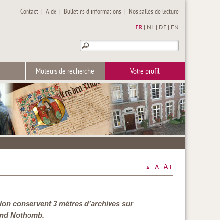
Contact
|
Aide
|
Bulletins d'informations
|
Nos salles de lecture
FR
|
NL
|
DE
|
EN
e
Moteurs de recherche
Votre profil
 Arlon conservent 3 mètres d’archives sur
nand Nothomb.