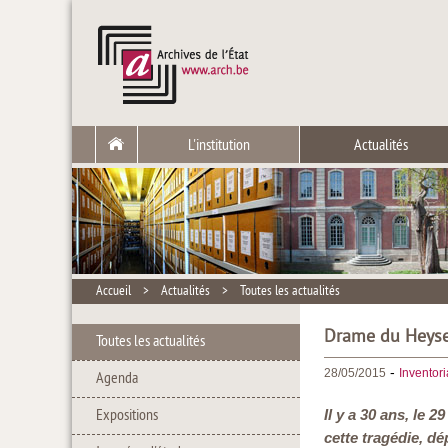
L'institution
Actualités
Accueil
>
Actualités
>
Toutes les actualités
Drame du Heysel
Toutes les actualités
-
28/05/2015
Inventor
Agenda
Expositions
Il y a 30 ans, le 
cette tragédie, d