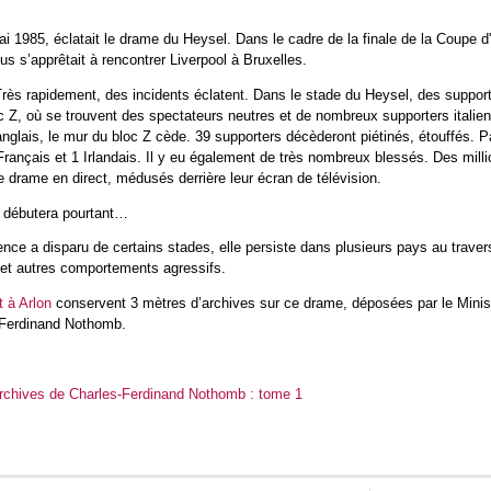
ai 1985, éclatait le drame du Heysel. Dans le cadre de la finale de la Coupe 
s s’apprêtait à rencontrer Liverpool à Bruxelles.
Très rapidement, des incidents éclatent. Dans le stade du Heysel, des support
c Z, où se trouvent des spectateurs neutres et de nombreux supporters italien
nglais, le mur du bloc Z cède. 39 supporters décèderont piétinés, étouffés. P
 Français et 1 Irlandais. Il y eu également de très nombreux blessés. Des mill
e drame en direct, médusés derrière leur écran de télévision.
 débutera pourtant…
olence a disparu de certains stades, elle persiste dans plusieurs pays au trave
x et autres comportements agressifs.
t à Arlon
conservent 3 mètres d’archives sur ce drame, déposées par le Ministr
-Ferdinand Nothomb.
archives de Charles-Ferdinand Nothomb : tome 1