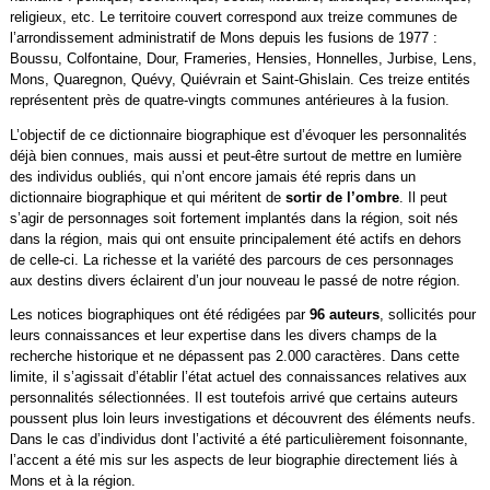
religieux, etc. Le territoire couvert correspond aux treize communes de
l’arrondissement administratif de Mons depuis les fusions de 1977 :
Boussu, Colfontaine, Dour, Frameries, Hensies, Honnelles, Jurbise, Lens,
Mons, Quaregnon, Quévy, Quiévrain et Saint-Ghislain. Ces treize entités
représentent près de quatre-vingts communes antérieures à la fusion.
L’objectif de ce dictionnaire biographique est d’évoquer les personnalités
déjà bien connues, mais aussi et peut-être surtout de mettre en lumière
des individus oubliés, qui n’ont encore jamais été repris dans un
dictionnaire biographique et qui méritent de
sortir de l’ombre
. Il peut
s’agir de personnages soit fortement implantés dans la région, soit nés
dans la région, mais qui ont ensuite principalement été actifs en dehors
de celle-ci. La richesse et la variété des parcours de ces personnages
aux destins divers éclairent d’un jour nouveau le passé de notre région.
Les notices biographiques ont été rédigées par
96 auteurs
, sollicités pour
leurs connaissances et leur expertise dans les divers champs de la
recherche historique et ne dépassent pas 2.000 caractères. Dans cette
limite, il s’agissait d’établir l’état actuel des connaissances relatives aux
personnalités sélectionnées. Il est toutefois arrivé que certains auteurs
poussent plus loin leurs investigations et découvrent des éléments neufs.
Dans le cas d’individus dont l’activité a été particulièrement foisonnante,
l’accent a été mis sur les aspects de leur biographie directement liés à
Mons et à la région.