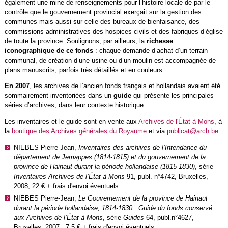
également une mine de renseignements pour l’histoire locale de par le
contrôle que le gouvernement provincial exerçait sur la gestion des
communes mais aussi sur celle des bureaux de bienfaisance, des
commissions administratives des hospices civils et des fabriques d’église
de toute la province. Soulignons, par ailleurs, la
richesse
iconographique de ce fonds
: chaque demande d’achat d’un terrain
communal, de création d’une usine ou d’un moulin est accompagnée de
plans manuscrits, parfois très détaillés et en couleurs.
En 2007
, les archives de l’ancien fonds français et hollandais avaient été
sommairement inventoriées dans un
guide
qui présente les principales
séries d’archives, dans leur contexte historique.
Les inventaires et le guide sont en vente aux
Archives de l'État à Mons
, à
la
boutique des Archives générales du Royaume
et via
publicat@arch.be
.
NIEBES Pierre-Jean,
Inventaires des archives de l’Intendance du
département de Jemappes (1814-1815) et du gouvernement de la
province de Hainaut durant la période hollandaise (1815-1830)
, série
Inventaires Archives de l’État à Mons
91, publ. n°4742, Bruxelles,
2008, 22 € + frais d'envoi éventuels.
NIEBES Pierre-Jean,
Le Gouvernement de la province de Hainaut
durant la période hollandaise, 1814-1830 : Guide du fonds conservé
aux Archives de l’État à Mons
, série
Guides
64, publ.n°4627,
Bruxelles, 2007, 7,5 € + frais d'envoi éventuels.