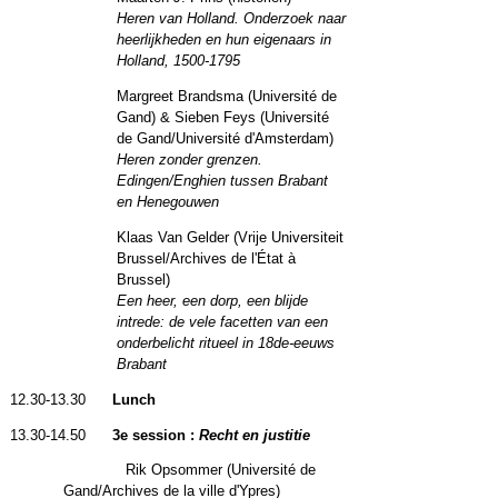
Heren van Holland. Onderzoek naar
heerlijkheden en hun eigenaars in
Holland, 1500-1795
Margreet Brandsma (Université de
Gand) & Sieben Feys (Université
de Gand/Université d'Amsterdam)
Heren zonder grenzen.
Edingen/Enghien tussen Brabant
en Henegouwen
Klaas Van Gelder (Vrije Universiteit
Brussel/Archives de l'État à
Brussel)
Een heer, een dorp, een blijde
intrede: de vele facetten van een
onderbelicht ritueel in 18de-eeuws
Brabant
12.30-13.30
Lunch
13.30-14.50
3
e session
:
Recht en justitie
Rik Opsommer (Université de
Gand/Archives de la ville d'Ypres)