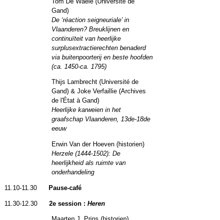
Tom De Waele (Université de
Gand)
De ‘réaction seigneuriale’ in
Vlaanderen? Breuklijnen en
continuïteit van heerlijke
surplusextractierechten benaderd
via buitenpoorterij en beste hoofden
(ca. 1450-ca. 1795)
Thijs Lambrecht (Université de
Gand) & Joke Verfaillie (Archives
de l'État à Gand)
Heerlijke karweien in het
graafschap Vlaanderen, 13de-18de
eeuw
Erwin Van der Hoeven (historien)
Herzele (1444-1502): De
heerlijkheid als ruimte van
onderhandeling
11.10-11.30
Pause-café
11.30-12.30
2
e session
:
Heren
Maarten J. Prins (historien)