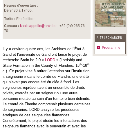
Heures d'ouverture :
De 9h30 à 17h00.
Tarifs :
Entrée libre
Contact :
kaat.cappelle@arch.be
- +32 (0)9 265 76
70
À TÉLÉCHARGER
Programme
Il y a environ quatre ans, les Archives de l’État à
Gand et l’université de Gand ont lancé le projet de
recherche Brain-be 2.0 «
LORD
» (Lordship and
th
th
State Formation in the County of Flanders, 15
-18
c.). Ce projet vise à attirer l’attention sur l’institution
« seigneurie » dans le comté de Flandre, une entité
qui n’avait pas encore été étudiée à fond. Les
seigneuries représentaient un ensemble de droits
privés, exercés par un seigneur ou une autre
personne morale au sein d’un territoire bien délimité.
Le comté de Flandre comprenait plusieurs centaines
de seigneuries. LORD analyse les procédures
étatiques de ces seigneuries flamandes.
Concrètement, le projet étudie les interactions des
seigneurs flamands avec le souverain et avec les