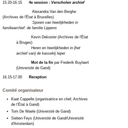
15.20-16.15
4
e session
:
Verscholen archief
Alexandra Van den Berghe
(Archives de l'État à Bruxelles)
Sporen van heerlijkheden in
familiearchief: de familie Lippens
Kevin Dekoster (Archives de l'État
à Bruges)
Heren en heerlijkheden in (het
archief van) de kasselrij Ieper
Mot de la fin
par Frederik Buylaert
(Université de Gand)
16.15-17.00
Reception
Comité organisateur
Kaat Cappelle (organisatrice en chef, Archives
de l’État à Gand)
Tom De Waele (Université de Gand)
Sieben Feys (Université de Gand/Université
d'Amsterdam)