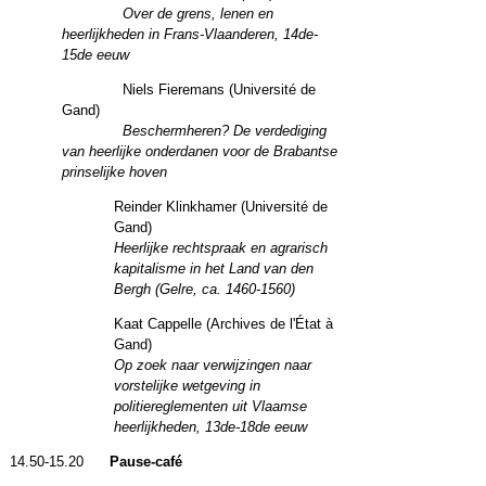
Over de grens, lenen en
heerlijkheden in Frans-Vlaanderen, 14de-
15de eeuw
Niels Fieremans (Université de
Gand)
Beschermheren? De verdediging
van heerlijke onderdanen voor de Brabantse
prinselijke hoven
Reinder Klinkhamer (Université de
Gand)
Heerlijke rechtspraak en agrarisch
kapitalisme in het Land van den
Bergh (Gelre, ca. 1460-1560)
Kaat Cappelle (Archives de l'État à
Gand)
Op zoek naar verwijzingen naar
vorstelijke wetgeving in
politiereglementen uit Vlaamse
heerlijkheden, 13de-18de eeuw
14.50-15.20
Pause-café