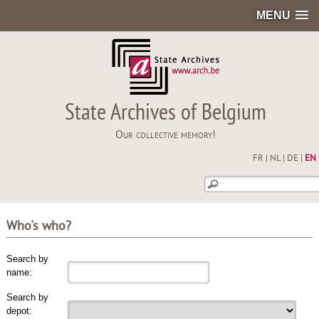
MENU
State Archives of Belgium
Our collective memory!
FR
|
NL
|
DE
|
EN
Who's who?
Search by
name:
Search by
depot: