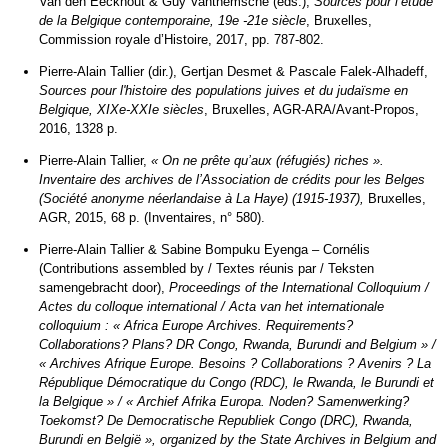
Van den Eeckhout & Guy Vanthemsche (eds.),
Sources pour l’étude
de la Belgique contemporaine, 19e -21e siècle
, Bruxelles,
Commission royale d’Histoire, 2017, pp. 787-802.
Pierre-Alain Tallier (dir.), Gertjan Desmet & Pascale Falek-Alhadeff,
Sources pour l'histoire des populations juives et du judaïsme en
Belgique, XIXe-XXIe siècles
, Bruxelles, AGR-ARA/Avant-Propos,
2016, 1328 p.
Pierre-Alain Tallier,
« On ne prête qu’aux (réfugiés) riches ».
Inventaire des archives de l’
Association de crédits pour les Belges
(Société anonyme néerlandaise à La Haye) (1915-1937),
Bruxelles,
AGR, 2015, 68 p. (Inventaires, n° 580).
Pierre-Alain Tallier & Sabine Bompuku Eyenga – Cornélis
(Contributions assembled by / Textes réunis par / Teksten
samengebracht door),
Proceedings of the International Colloquium /
Actes du colloque international / Acta van het internationale
colloquium : « Africa Europe Archives. Requirements?
Collaborations? Plans? DR Congo, Rwanda, Burundi and Belgium » /
« Archives Afrique Europe. Besoins ? Collaborations ? Avenirs ? La
République Démocratique du Congo (RDC), le Rwanda, le Burundi et
la Belgique » / « Archief Afrika Europa. Noden? Samenwerking?
Toekomst? De Democratische Republiek Congo (DRC), Rwanda,
Burundi en België », organized by the State Archives in Belgium and