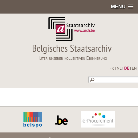
MENU
Belgisches Staatsarchiv
Hüter unserer kollektiven Erinnerung
FR
|
NL
|
DE
|
EN