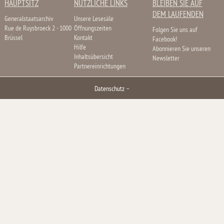
HAUPTSITZ
NÜTZLICHE LINKS
BLEIBEN SIE AUF
DEM LAUFENDEN
Generalstaatsarchiv
Unsere Lesesäle
Rue de Ruysbroeck 2 - 1000
Öffnungszeiten
Folgen Sie uns auf
Brüssel
Kontakt
Facebook!
Hilfe
Abonnieren Sie unseren
Inhaltsübersicht
Newsletter
Partnereinrichtungen
Datenschutz
–