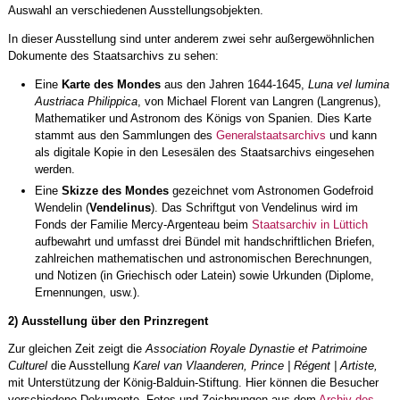
Auswahl an verschiedenen Ausstellungsobjekten.
In dieser Ausstellung sind unter anderem zwei sehr außergewöhnlichen
Dokumente des Staatsarchivs zu sehen:
Eine
Karte des Mondes
aus den Jahren 1644-1645,
Luna vel lumina
Austriaca Philippica
, von Michael Florent van Langren (Langrenus),
Mathematiker und Astronom des Königs von Spanien. Dies Karte
stammt aus den Sammlungen des
Generalstaatsarchivs
und kann
als digitale Kopie in den Lesesälen des Staatsarchivs eingesehen
werden.
Eine
Skizze des Mondes
gezeichnet vom Astronomen Godefroid
Wendelin (
Vendelinus
). Das Schriftgut von Vendelinus wird im
Fonds der Familie Mercy-Argenteau beim
Staatsarchiv in Lüttich
aufbewahrt und umfasst drei Bündel mit handschriftlichen Briefen,
zahlreichen mathematischen und astronomischen Berechnungen,
und Notizen (in Griechisch oder Latein) sowie Urkunden (Diplome,
Ernennungen, usw.).
2) Ausstellung über den Prinzregent
Zur gleichen Zeit zeigt die
Association Royale Dynastie et Patrimoine
Culturel
die Ausstellung
Karel van Vlaanderen, Prince | Régent | Artiste,
mit Unterstützung der König-Balduin-Stiftung. Hier können die Besucher
verschiedene Dokumente, Fotos und Zeichnungen aus dem
Archiv des