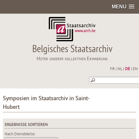
MENU
Belgisches Staatsarchiv
Hüter unserer kollektiven Erinnerung
FR
|
NL
|
DE
|
EN
Symposien im Staatsarchiv in Saint-
Hubert
ERGEBNISSE SORTIEREN
Nach Dienststelle: