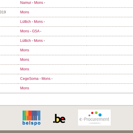
Namur
-
Mons
-
2019
Mons
Lüttich
-
Mons
-
Mons
-
GSA
-
Lüttich
-
Mons
-
Mons
Mons
Mons
CegeSoma
-
Mons
-
Mons