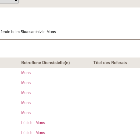
e
erate beim Staatsarchiv in Mons
e
Betroffene Dienststelle(n)
Titel des Referats
Mons
Mons
Mons
Mons
Mons
Lüttich
-
Mons
-
Lüttich
-
Mons
-