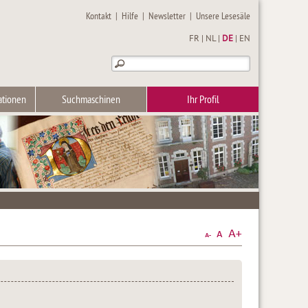
Kontakt
|
Hilfe
|
Newsletter
|
Unsere Lesesäle
FR
|
NL
|
DE
|
EN
ationen
Suchmaschinen
Ihr Profil