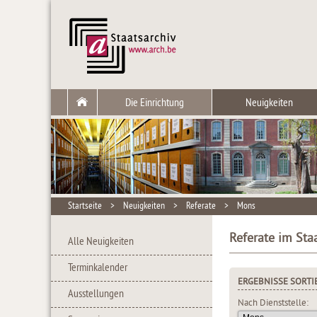
Die Einrichtung
Neuigkeiten
Startseite
>
Neuigkeiten
>
Referate
>
Mons
Referate im Sta
Alle Neuigkeiten
Terminkalender
ERGEBNISSE SORTI
Ausstellungen
Nach Dienststelle: