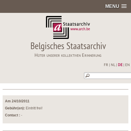
MENU
Belgisches Staatsarchiv
Hüter unserer kollektiven Erinnerung
FR
|
NL
|
DE
|
EN
Am 24/10/2011
Gebühr(en):
Eintritt frei!
Contact :
-