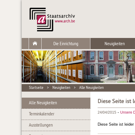
Die Einrichtung
Neuigkeiten
Startseite
>
Neuigkeiten
>
Alle Neuigkeiten
Diese Seite ist 
Alle Neuigkeiten
-
24/04/2015
Unsere D
Terminkalender
Diese Seite ist leide
Ausstellungen