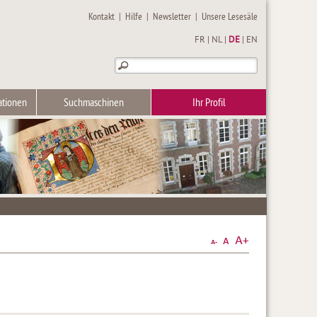
Kontakt
|
Hilfe
|
Newsletter
|
Unsere Lesesäle
FR
|
NL
|
DE
|
EN
ationen
Suchmaschinen
Ihr Profil