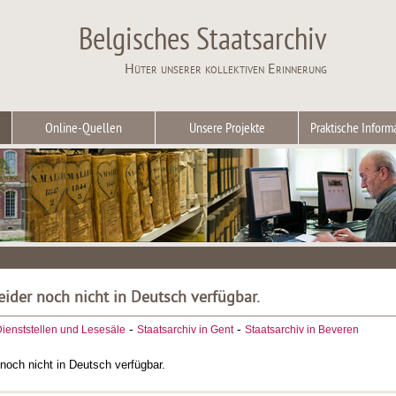
Belgisches Staatsarchiv
Hüter unserer kollektiven Erinnerung
Online-Quellen
Unsere Projekte
Praktische Inform
leider noch nicht in Deutsch verfügbar.
-
-
ienststellen und Lesesäle
Staatsarchiv in Gent
Staatsarchiv in Beveren
r noch nicht in Deutsch verfügbar.