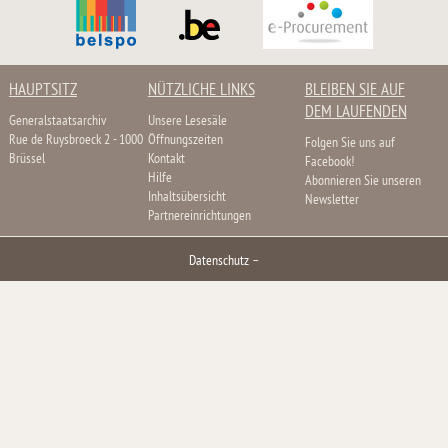
HAUPTSITZ
NÜTZLICHE LINKS
BLEIBEN SIE AUF
DEM LAUFENDEN
Generalstaatsarchiv
Unsere Lesesäle
Rue de Ruysbroeck 2 - 1000
Öffnungszeiten
Folgen Sie uns auf
Brüssel
Kontakt
Facebook!
Hilfe
Abonnieren Sie unseren
Inhaltsübersicht
Newsletter
Partnereinrichtungen
Datenschutz
–