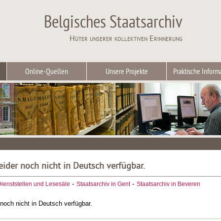
Belgisches Staatsarchiv
Hüter unserer kollektiven Erinnerung
Online-Quellen
Unsere Projekte
Praktische Inform
leider noch nicht in Deutsch verfügbar.
-
-
ienststellen und Lesesäle
Staatsarchiv in Gent
Staatsarchiv in Beveren
r noch nicht in Deutsch verfügbar.