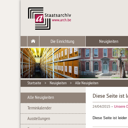
Die Einrichtung
Neuigkeiten
Startseite
>
Neuigkeiten
>
Alle Neuigkeiten
Diese Seite ist 
Alle Neuigkeiten
-
24/04/2015
Unsere D
Terminkalender
Diese Seite ist leide
Ausstellungen