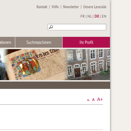
Kontakt
|
Hilfe
|
Newsletter
|
Unsere Lesesäle
FR
|
NL
|
DE
|
EN
ationen
Suchmaschinen
Ihr Profil