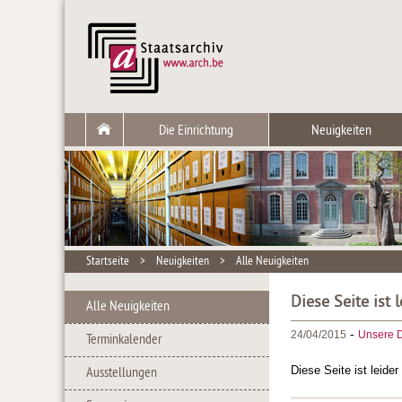
Die Einrichtung
Neuigkeiten
Startseite
>
Neuigkeiten
>
Alle Neuigkeiten
Diese Seite ist 
Alle Neuigkeiten
-
24/04/2015
Unsere D
Terminkalender
Diese Seite ist leide
Ausstellungen