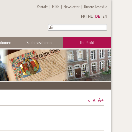
Kontakt
|
Hilfe
|
Newsletter
|
Unsere Lesesäle
FR
|
NL
|
DE
|
EN
ationen
Suchmaschinen
Ihr Profil