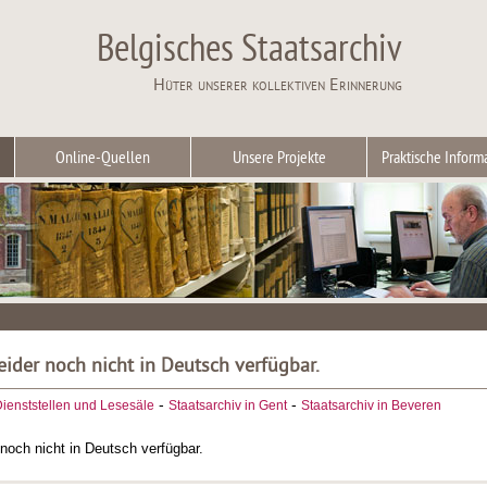
Belgisches Staatsarchiv
Hüter unserer kollektiven Erinnerung
Online-Quellen
Unsere Projekte
Praktische Inform
leider noch nicht in Deutsch verfügbar.
-
-
ienststellen und Lesesäle
Staatsarchiv in Gent
Staatsarchiv in Beveren
r noch nicht in Deutsch verfügbar.