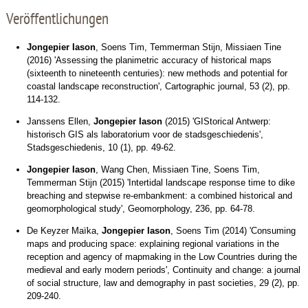
Veröffentlichungen
Jongepier Iason
, Soens Tim, Temmerman Stijn, Missiaen Tine
(2016) 'Assessing the planimetric accuracy of historical maps
(sixteenth to nineteenth centuries): new methods and potential for
coastal landscape reconstruction', Cartographic journal, 53 (2), pp.
114-132.
Janssens Ellen,
Jongepier Iason
(2015) 'GIStorical Antwerp:
historisch GIS als laboratorium voor de stadsgeschiedenis',
Stadsgeschiedenis, 10 (1), pp. 49-62.
Jongepier Iason
, Wang Chen, Missiaen Tine, Soens Tim,
Temmerman Stijn (2015) 'Intertidal landscape response time to dike
breaching and stepwise re-embankment: a combined historical and
geomorphological study', Geomorphology, 236, pp. 64-78.
De Keyzer Maïka,
Jongepier Iason
, Soens Tim (2014) 'Consuming
maps and producing space: explaining regional variations in the
reception and agency of mapmaking in the Low Countries during the
medieval and early modern periods', Continuity and change: a journal
of social structure, law and demography in past societies, 29 (2), pp.
209-240.