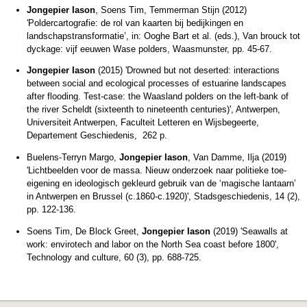
Jongepier Iason
, Soens Tim, Temmerman Stijn (2012)
'Poldercartografie: de rol van kaarten bij bedijkingen en
landschapstransformatie’, in: Ooghe Bart et al. (eds.), Van brouck tot
dyckage: vijf eeuwen Wase polders, Waasmunster, pp. 45-67.
Jongepier Iason
(2015) 'Drowned but not deserted: interactions
between social and ecological processes of estuarine landscapes
after flooding. Test-case: the Waasland polders on the left-bank of
the river Scheldt (sixteenth to nineteenth centuries)', Antwerpen,
Universiteit Antwerpen, Faculteit Letteren en Wijsbegeerte,
Departement Geschiedenis, 262 p.
Buelens-Terryn Margo,
Jongepier Iason
, Van Damme, Ilja (2019)
'Lichtbeelden voor de massa. Nieuw onderzoek naar politieke toe-
eigening en ideologisch gekleurd gebruik van de ‘magische lantaarn’
in Antwerpen en Brussel (c.1860-c.1920)', Stadsgeschiedenis, 14 (2),
pp. 122-136.
Soens Tim, De Block Greet,
Jongepier Iason
(2019) 'Seawalls at
work: envirotech and labor on the North Sea coast before 1800',
Technology and culture, 60 (3), pp. 688-725.