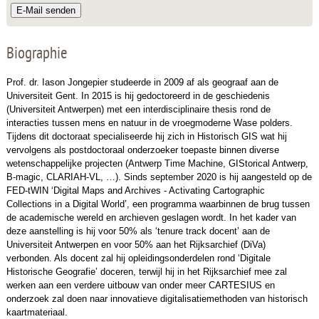
E-Mail senden
Biographie
Prof. dr. Iason Jongepier studeerde in 2009 af als geograaf aan de
Universiteit Gent. In 2015 is hij gedoctoreerd in de geschiedenis
(Universiteit Antwerpen) met een interdisciplinaire thesis rond de
interacties tussen mens en natuur in de vroegmoderne Wase polders.
Tijdens dit doctoraat specialiseerde hij zich in Historisch GIS wat hij
vervolgens als postdoctoraal onderzoeker toepaste binnen diverse
wetenschappelijke projecten (Antwerp Time Machine, GIStorical Antwerp,
B-magic, CLARIAH-VL, …). Sinds september 2020 is hij aangesteld op de
FED-tWIN ‘Digital Maps and Archives - Activating Cartographic
Collections in a Digital World’, een programma waarbinnen de brug tussen
de academische wereld en archieven geslagen wordt. In het kader van
deze aanstelling is hij voor 50% als ‘tenure track docent’ aan de
Universiteit Antwerpen en voor 50% aan het Rijksarchief (DiVa)
verbonden. Als docent zal hij opleidingsonderdelen rond ‘Digitale
Historische Geografie’ doceren, terwijl hij in het Rijksarchief mee zal
werken aan een verdere uitbouw van onder meer CARTESIUS en
onderzoek zal doen naar innovatieve digitalisatiemethoden van historisch
kaartmateriaal.