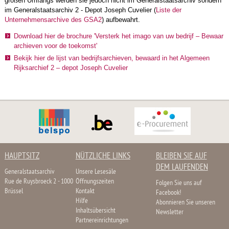
großen Umfangs werden sie jedoch nicht im Generalstaatsarchiv sondern
im Generalstaatsarchiv 2 - Depot Joseph Cuvelier (
Liste der
Unternehmensarchive des GSA2
) aufbewahrt.
Download hier de brochure 'Versterk het imago van uw bedrijf – Bewaar
archieven voor de toekomst'
Bekijk hier de lijst van bedrijfsarchieven, bewaard in het Algemeen
Rijksarchief 2 – depot Joseph Cuvelier
HAUPTSITZ
NÜTZLICHE LINKS
BLEIBEN SIE AUF
DEM LAUFENDEN
Generalstaatsarchiv
Unsere Lesesäle
Rue de Ruysbroeck 2 - 1000
Öffnungszeiten
Folgen Sie uns auf
Brüssel
Kontakt
Facebook!
Hilfe
Abonnieren Sie unseren
Inhaltsübersicht
Newsletter
Partnereinrichtungen