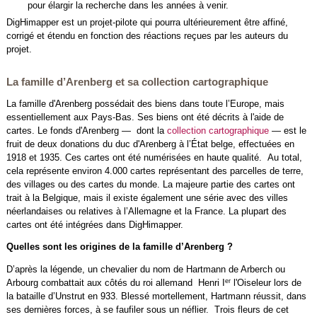
pour élargir la recherche dans les années à venir.
DigHimapper est un projet-pilote qui pourra ultérieurement être affiné,
corrigé et étendu en fonction des réactions reçues par les auteurs du
projet.
La famille d’Arenberg et sa collection cartographique
La famille d'Arenberg possédait des biens dans toute l’Europe, mais
essentiellement aux Pays-Bas. Ses biens ont été décrits à l'aide de
cartes. Le fonds d'Arenberg — dont la
collection cartographique
— est le
fruit de deux donations du duc d'Arenberg à l’État belge, effectuées en
1918 et 1935. Ces cartes ont été numérisées en haute qualité. Au total,
cela représente environ 4.000 cartes représentant des parcelles de terre,
des villages ou des cartes du monde. La majeure partie des cartes ont
trait à la Belgique, mais il existe également une série avec des villes
néerlandaises ou relatives à l’Allemagne et la France. La plupart des
cartes ont été intégrées dans DigHimapper.
Quelles sont les origines de la famille d’Arenberg ?
D’après la légende, un chevalier du nom de Hartmann de Arberch ou
er
Arbourg combattait aux côtés du roi allemand Henri I
l'Oiseleur lors de
la bataille d’Unstrut en 933. Blessé mortellement, Hartmann réussit, dans
ses dernières forces, à se faufiler sous un néflier. Trois fleurs de cet