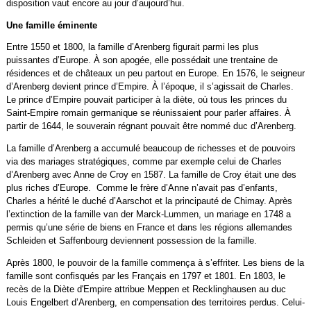
disposition vaut encore au jour d’aujourd’hui.
Une famille éminente
Entre 1550 et 1800, la famille d’Arenberg figurait parmi les plus
puissantes d’Europe. À son apogée, elle possédait une trentaine de
résidences et de châteaux un peu partout en Europe. En 1576, le seigneur
d’Arenberg devient prince d’Empire. À l’époque, il s’agissait de Charles.
Le prince d’Empire pouvait participer à la diète, où tous les princes du
Saint-Empire romain germanique se réunissaient pour parler affaires. À
partir de 1644, le souverain régnant pouvait être nommé duc d’Arenberg.
La famille d’Arenberg a accumulé beaucoup de richesses et de pouvoirs
via des mariages stratégiques, comme par exemple celui de Charles
d’Arenberg avec Anne de Croy en 1587. La famille de Croy était une des
plus riches d’Europe. Comme le frère d’Anne n’avait pas d’enfants,
Charles a hérité le duché d’Aarschot et la principauté de Chimay. Après
l’extinction de la famille van der Marck-Lummen, un mariage en 1748 a
permis qu’une série de biens en France et dans les régions allemandes
Schleiden et Saffenbourg deviennent possession de la famille.
Après 1800, le pouvoir de la famille commença à s’effriter. Les biens de la
famille sont confisqués par les Français en 1797 et 1801. En 1803, le
recès de la Diète d'Empire attribue Meppen et Recklinghausen au duc
Louis Engelbert d’Arenberg, en compensation des territoires perdus. Celui-