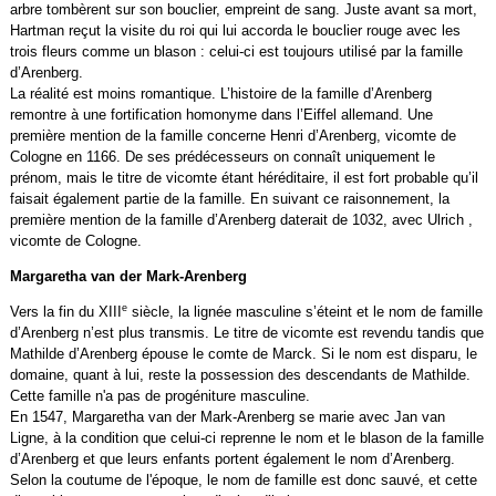
arbre tombèrent sur son bouclier, empreint de sang. Juste avant sa mort,
Hartman reçut la visite du roi qui lui accorda le bouclier rouge avec les
trois fleurs comme un blason : celui-ci est toujours utilisé par la famille
d’Arenberg.
La réalité est moins romantique. L’histoire de la famille d’Arenberg
remontre à une fortification homonyme dans l’Eiffel allemand. Une
première mention de la famille concerne Henri d’Arenberg, vicomte de
Cologne en 1166. De ses prédécesseurs on connaît uniquement le
prénom, mais le titre de vicomte étant héréditaire, il est fort probable qu’il
faisait également partie de la famille. En suivant ce raisonnement, la
première mention de la famille d’Arenberg daterait de 1032, avec Ulrich ,
vicomte de Cologne.
Margaretha van der Mark-Arenberg
e
Vers la fin du XIII
siècle, la lignée masculine s’éteint et le nom de famille
d’Arenberg n’est plus transmis. Le titre de vicomte est revendu tandis que
Mathilde d’Arenberg épouse le comte de Marck. Si le nom est disparu, le
domaine, quant à lui, reste la possession des descendants de Mathilde.
Cette famille n'a pas de progéniture masculine.
En 1547, Margaretha van der Mark-Arenberg se marie avec Jan van
Ligne, à la condition que celui-ci reprenne le nom et le blason de la famille
d’Arenberg et que leurs enfants portent également le nom d’Arenberg.
Selon la coutume de l'époque, le nom de famille est donc sauvé, et cette