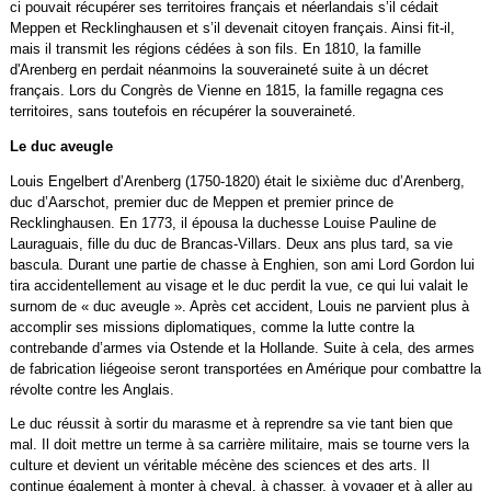
ci pouvait récupérer ses territoires français et néerlandais s’il cédait
Meppen et Recklinghausen et s’il devenait citoyen français. Ainsi fit-il,
mais il transmit les régions cédées à son fils. En 1810, la famille
d'Arenberg en perdait néanmoins la souveraineté suite à un décret
français. Lors du Congrès de Vienne en 1815, la famille regagna ces
territoires, sans toutefois en récupérer la souveraineté.
Le duc aveugle
Louis Engelbert d’Arenberg (1750-1820) était le sixième duc d’Arenberg,
duc d’Aarschot, premier duc de Meppen et premier prince de
Recklinghausen. En 1773, il épousa la duchesse Louise Pauline de
Lauraguais, fille du duc de Brancas-Villars. Deux ans plus tard, sa vie
bascula. Durant une partie de chasse à Enghien, son ami Lord Gordon lui
tira accidentellement au visage et le duc perdit la vue, ce qui lui valait le
surnom de « duc aveugle ». Après cet accident, Louis ne parvient plus à
accomplir ses missions diplomatiques, comme la lutte contre la
contrebande d’armes via Ostende et la Hollande. Suite à cela, des armes
de fabrication liégeoise seront transportées en Amérique pour combattre la
révolte contre les Anglais.
Le duc réussit à sortir du marasme et à reprendre sa vie tant bien que
mal. Il doit mettre un terme à sa carrière militaire, mais se tourne vers la
culture et devient un véritable mécène des sciences et des arts. Il
continue également à monter à cheval, à chasser, à voyager et à aller au