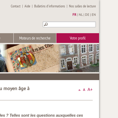
Contact
|
Aide
|
Bulletins d'informations
|
Nos salles de lecture
FR
|
NL
|
DE
|
EN
e
Moteurs de recherche
Votre profil
 du moyen âge à
cles ? Telles sont les questions auxquelles ces