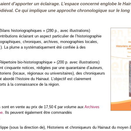
ient d’apporter un éclairage. L’espace concerné englobe le Hainau
diéval. Ce qui implique une approche chronologique sur le long
ilans historiographiques » (280 p., avec illustrations)
ributions éclairant un aspect particulier de l’historiographie
iographiques, chroniques, archives, monographies locales,
 …). La plume a systématiquement été confiée à des
pertoire bio-historiographique » (200 p. avec illustrations)
t cinquante notices, rédigées par une quarantaine d’auteurs,
oriens (locaux, régionaux ou universitaires), des chroniqueurs
 abordé l’histoire du Hainaut. L’objectif est clairement
orts à la connaissance de la région.
s sont en vente au prix de 17,50 € par volume aux
Archives
me
. Ils peuvent également être commandés
.
pe (sous la direction de), Historiens et chroniqueurs du Hainaut du moyen âg