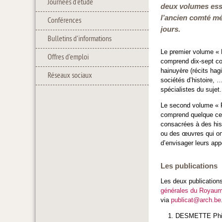
Journées d'étude
deux volumes essa
l’ancien comté mé
Conférences
jours.
Bulletins d'informations
Le premier volume « B
Offres d'emploi
comprend dix-sept cont
hainuyère (récits hag
Réseaux sociaux
sociétés d’histoire,
spécialistes du sujet.
Le second volume « Ré
comprend quelque cen
consacrées à des hist
ou des œuvres qui ont
d’envisager leurs app
Les publications
Les deux publication
générales du Royau
via
publicat@arch.be
DESMETTE Philip