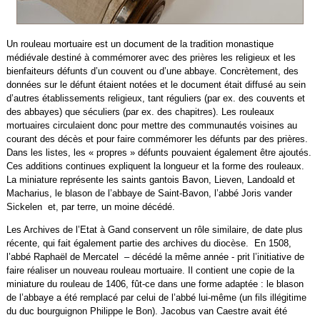
Un rouleau mortuaire est un document de la tradition monastique
médiévale destiné à commémorer avec des prières les religieux et les
bienfaiteurs défunts d’un couvent ou d’une abbaye. Concrètement, des
données sur le défunt étaient notées et le document était diffusé au sein
d’autres établissements religieux, tant réguliers (par ex. des couvents et
des abbayes) que séculiers (par ex. des chapitres). Les rouleaux
mortuaires circulaient donc pour mettre des communautés voisines au
courant des décès et pour faire commémorer les défunts par des prières.
Dans les listes, les « propres » défunts pouvaient également être ajoutés.
Ces additions continues expliquent la longueur et la forme des rouleaux.
La miniature représente les saints gantois Bavon, Lieven, Landoald et
Macharius, le blason de l’abbaye de Saint-Bavon, l’abbé Joris vander
Sickelen et, par terre, un moine décédé.
Les Archives de l’Etat à Gand conservent un rôle similaire, de date plus
récente, qui fait également partie des archives du diocèse. En 1508,
l’abbé Raphaël de Mercatel – décédé la même année - prit l’initiative de
faire réaliser un nouveau rouleau mortuaire. Il contient une copie de la
miniature du rouleau de 1406, fût-ce dans une forme adaptée : le blason
de l’abbaye a été remplacé par celui de l’abbé lui-même (un fils illégitime
du duc bourguignon Philippe le Bon). Jacobus van Caestre avait été