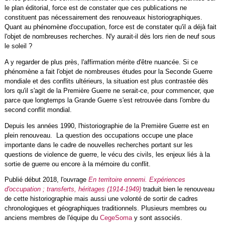
le plan éditorial, force est de constater que ces publications ne
constituent pas nécessairement des renouveaux historiographiques.
Quant au phénomène d'occupation, force est de constater qu'il a déjà fait
l'objet de nombreuses recherches. N'y aurait-il dès lors rien de neuf sous
le soleil ?
A y regarder de plus près, l'affirmation mérite d'être nuancée. Si ce
phénomène a fait l'objet de nombreuses études pour la Seconde Guerre
mondiale et des conflits ultérieurs, la situation est plus contrastée dès
lors qu'il s'agit de la Première Guerre ne serait-ce, pour commencer, que
parce que longtemps la Grande Guerre s'est retrouvée dans l'ombre du
second conflit mondial.
Depuis les années 1990, l'historiographie de la Première Guerre est en
plein renouveau. La question des occupations occupe une place
importante dans le cadre de nouvelles recherches portant sur les
questions de violence de guerre, le vécu des civils, les enjeux liés à la
sortie de guerre ou encore à la mémoire du conflit.
Publié début 2018, l'ouvrage
En territoire ennemi. Expériences
d'occupation ; transferts, héritages (1914-1949)
traduit bien le renouveau
de cette historiographie mais aussi une volonté de sortir de cadres
chronologiques et géographiques traditionnels. Plusieurs membres ou
anciens membres de l'équipe du
CegeSoma
y sont associés.