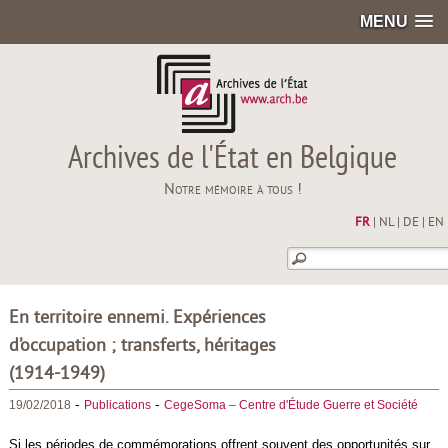
MENU
Archives de l'État en Belgique
Notre mémoire à tous !
FR
|
NL
|
DE
|
EN
En territoire ennemi. Expériences
d’occupation ; transferts, héritages
(1914-1949)
-
-
19/02/2018
Publications
CegeSoma – Centre d'Étude Guerre et Société
Si les périodes de commémorations offrent souvent des opportunités sur