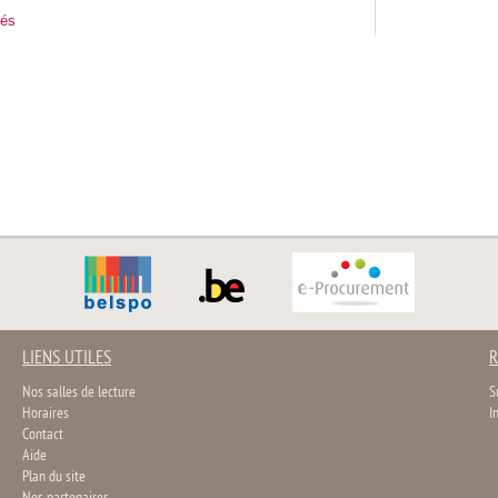
tés
LIENS UTILES
R
Nos salles de lecture
S
Horaires
I
Contact
Aide
Plan du site