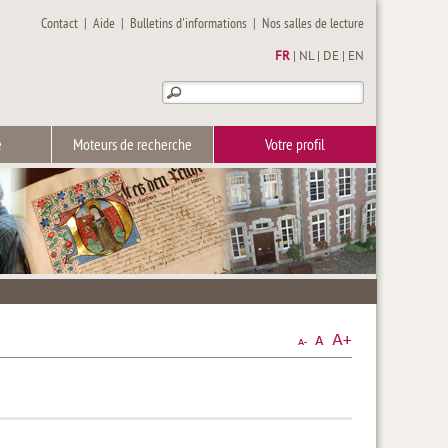
Contact
|
Aide
|
Bulletins d'informations
|
Nos salles de lecture
FR
|
NL
|
DE
|
EN
e
Moteurs de recherche
Votre profil