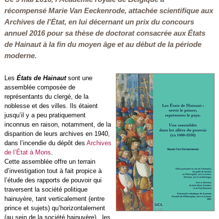
récompensé Marie Van Eeckenrode, attachée scientifique aux
Archives de l'État, en lui décernant un prix du concours
annuel 2016 pour sa thèse de doctorat consacrée aux
États
de Hainaut
à la fin du moyen âge et au début de la période
moderne.
Les
États de Hainaut
sont une
assemblée composée de
représentants du clergé, de la
noblesse et des villes. Ils étaient
jusqu’il y a peu pratiquement
inconnus en raison, notamment, de la
disparition de leurs archives en 1940,
dans l’incendie du dépôt des
Archives
de l’État à Mons
.
Cette assemblée offre un terrain
d’investigation tout à fait propice à
l’étude des rapports de pouvoir qui
traversent la société politique
hainuyère, tant verticalement (entre
prince et sujets) qu’horizontalement
(au sein de la société hainuyère). les