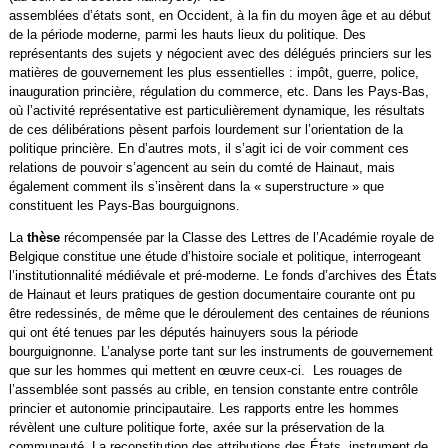
assemblées d’états sont, en Occident, à la fin du moyen âge et au début
de la période moderne, parmi les hauts lieux du politique. Des
représentants des sujets y négocient avec des délégués princiers sur les
matières de gouvernement les plus essentielles : impôt, guerre, police,
inauguration princière, régulation du commerce, etc. Dans les Pays-Bas,
où l’activité représentative est particulièrement dynamique, les résultats
de ces délibérations pèsent parfois lourdement sur l’orientation de la
politique princière. En d’autres mots, il s’agit ici de voir comment ces
relations de pouvoir s’agencent au sein du comté de Hainaut, mais
également comment ils s’insèrent dans la « superstructure » que
constituent les Pays-Bas bourguignons.
La
thèse
récompensée par la Classe des Lettres de l’Académie royale de
Belgique constitue une étude d’histoire sociale et politique, interrogeant
l’institutionnalité médiévale et pré-moderne. Le fonds d’archives des États
de Hainaut et leurs pratiques de gestion documentaire courante ont pu
être redessinés, de même que le déroulement des centaines de réunions
qui ont été tenues par les députés hainuyers sous la période
bourguignonne. L’analyse porte tant sur les instruments de gouvernement
que sur les hommes qui mettent en œuvre ceux-ci. Les rouages de
l’assemblée sont passés au crible, en tension constante entre contrôle
princier et autonomie principautaire. Les rapports entre les hommes
révèlent une culture politique forte, axée sur la préservation de la
communauté. La reconstitution des attributions des États, instrument de