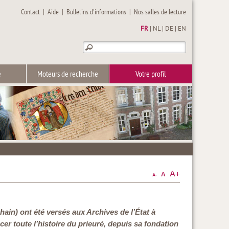
Contact
|
Aide
|
Bulletins d'informations
|
Nos salles de lecture
FR
|
NL
|
DE
|
EN
e
Moteurs de recherche
Votre profil
ain) ont été versés aux Archives de l’État à
er toute l’histoire du prieuré, depuis sa fondation