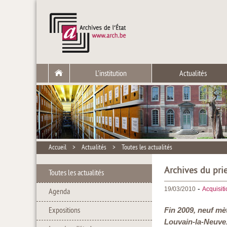
L'institution
Actualités
Accueil
>
Actualités
>
Toutes les actualités
Archives du pri
Toutes les actualités
-
19/03/2010
Acquisit
Agenda
Expositions
Fin 2009, neuf mè
Louvain-la-Neuve.