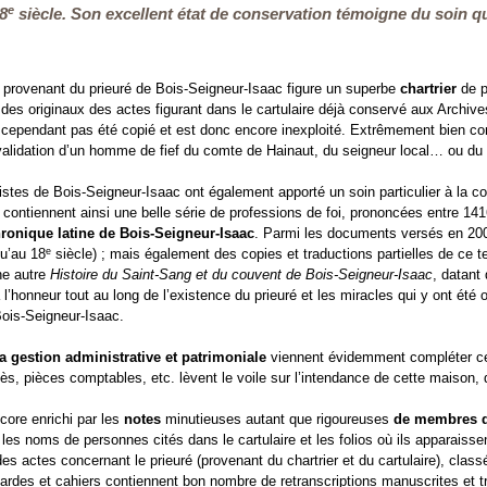
e
18
siècle. Son excellent état de conservation témoigne du soin q
provenant du prieuré de Bois-Seigneur-Isaac figure un superbe
chartrier
de p
e des originaux des actes figurant dans le cartulaire déjà conservé aux Archi
cependant pas été copié et est donc encore inexploité. Extrêmement bien con
alidation d’un homme de fief du comte de Hainaut, du seigneur local… ou du
stes de Bois-Seigneur-Isaac ont également apporté un soin particulier à la c
 contiennent ainsi une belle série de professions de foi, prononcées entre 1416
ronique latine de Bois-Seigneur-Isaac
. Parmi les documents versés en 200
e
qu’au 18
siècle) ; mais également des copies et traductions partielles de ce t
ne autre
Histoire du Saint-Sang et du couvent de Bois-Seigneur-Isaac
, datant
 à l’honneur tout au long de l’existence du prieuré et les miracles qui y ont
Bois-Seigneur-Isaac.
 gestion administrative et patrimoniale
viennent évidemment compléter ce 
ès, pièces comptables, etc. lèvent le voile sur l’intendance de cette maison,
ncore enrichi par les
notes
minutieuses autant que rigoureuses
de membres de
 les noms de personnes cités dans le cartulaire et les folios où ils apparaisse
des actes concernant le prieuré (provenant du chartrier et du cartulaire), cla
ardes et cahiers contiennent bon nombre de retranscriptions manuscrites et t