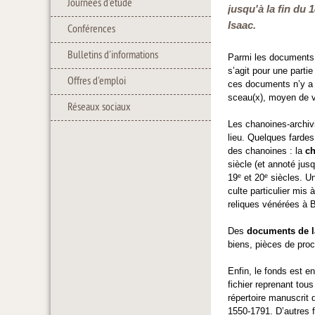
Journées d'étude
jusqu'à la fin du 
Isaac.
Conférences
Bulletins d'informations
Parmi les documents 
s’agit pour une parti
Offres d'emploi
ces documents n’y a 
sceau(x), moyen de v
Réseaux sociaux
Les chanoines-archivi
lieu. Quelques fardes
des chanoines : la
ch
siècle (et annoté jus
e
e
19
et 20
siècles. U
culte particulier mis
reliques vénérées à 
Des
documents de la
biens, pièces de proc
Enfin, le fonds est e
fichier reprenant tous
répertoire manuscrit 
1550-1791. D’autres f