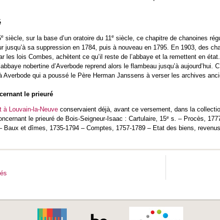
é
e
e
5
siècle, sur la base d’un oratoire du 11
siècle, ce chapitre de chanoines rég
ur jusqu’à sa suppression en 1784, puis à nouveau en 1795. En 1903, des c
 les lois Combes, achètent ce qu’il reste de l’abbaye et la remettent en état. 
’abbaye nobertine d’Averbode reprend alors le flambeau jusqu’à aujourd’hui. C’e
à Averbode qui a poussé le Père Herman Janssens à verser les archives ancie
cernant le prieuré
at à Louvain-la-Neuve
conservaient déjà, avant ce versement, dans la collecti
e
oncernant le prieuré de Bois-Seigneur-Isaac : Cartulaire, 15
s. – Procès, 1777
 Baux et dîmes, 1735-1794 – Comptes, 1757-1789 – Etat des biens, revenus 
tés