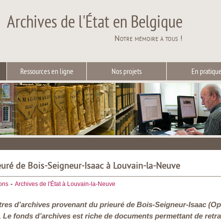
Archives de l'État en Belgique
Notre mémoire à tous !
Ressources en ligne
Nos projets
En pratiqu
euré de Bois-Seigneur-Isaac à Louvain-la-Neuve
-
ions
Archives de l'État à Louvain-la-Neuve
tres d’archives provenant du prieuré de Bois-Seigneur-Isaac (Oph
 Le fonds d’archives est riche de documents permettant de retrac