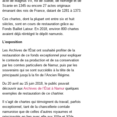
acte de Magnus VII, roi de Suède, de Norvège et de
Scanie en 1345 ou encore 27 actes originaux
émanant des rois de France, datant de 1281 à 1373.
Ces chartes, dont la plupart ont entre six et huit
siècles, sont en cours de restauration grâce au
Fonds Baillet Latour. En 2018, environ 800 chartes
avaient déjà réintégré le dépôt namurois.
L'exposition
Les Archives de l'État ont souhaité profiter de la
restauration de ce fonds exceptionnel pour expliquer
le contexte de sa production et de sa conservation
par les comtes particuliers de Namur, puis par les
souverains qui se sont succédés à la tête de la
principauté jusqu’à la fin de l’Ancien Régime.
Du 20 avril au 15 juin 2018, le public pouvait
découvrir aux
Archives de l’État à Namur
quelques
exemples de restauration de ce chartrier.
Il s’agit de chartes qui témoignent du travail, parfois
exceptionnel, tant de la chancellerie comtale
namuroise que de celles d’autres royaumes et
principautés en lien avec elle aux XIIIe et XIVe