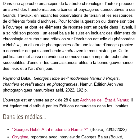
Dans une approche émancipée de la stricte chronologie, l’auteur propose
un survol des transformations urbaines et paysagères consécutives à ces
Grands Travaux, en mixant les observations de terrain et les ressources
de différents fonds d’archives. Pour fonder la question qui donne son titre
à l’ouvrage, et dont les éléments de réponse sont en partie dans l’avenir, il
a scindé son propos : un essai balaie le sujet en incluant des éléments de
chronologie et surtout une réflexion sur l’évolution actuelle du phénomène
« Hobé » ; un album de photographies offre une lecture d’images propice
à connecter ce qui s’appréhende
in situ
avec le recul historique. Cette
publication met aussi en évidence de nouveaux champs de recherche
susceptibles d’enrichir les connaissances utiles à la bonne gouvernance
des lieux et à l’art d’en jouir.
Raymond Balau,
Georges Hobé a-t-il modernisé Namur ? Projets,
chantiers et réalisations en photographies
, Namur, Édition Archives
photographiques namuroises asbl, 2022, 192 p.
L'ouvrage est en vente au prix de 28 € aux
Archives de l’État à Namur
. Il
est également distribué par les Editions namuroises dans les librairies.
Dans les médias...
"Georges Hobé. A-t-il modernisé Namur ?"
(
Bouké, 23/08/2022)
Oxygène
, reportage avec interview de Georges Balau (
Bouké,