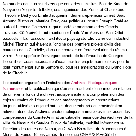
Namur des noms aussi divers que ceux des ministres Paul de Smet de
Naeyer ou Auguste Delbeke, des ingénieurs des Ponts et Chaussées
Théophile Dethy ou Émile Jacquemin, des entrepreneurs Ernest Baar,
Armand Blaton ou Maurice Prax, des politiques locaux Joseph Grafé et
surtout Fernand Golenvaux, qui a porté le programme des Grands
Travaux. Côté privé il faut mentionner Émile Van Mons ou Paul Otlet,
auxquels il faut associer l’architecte paysagiste Elie Laîné ou l’industriel
Michel Thonar, qui étaient à l’origine des premiers projets civils des
hauteurs de la Citadelle, dans un contexte de forte évolution du réseau
viaire. Pour apprécier l’envergure exacte de la démarche de Georges
Hobé, il est aussi nécessaire d’examiner les projets non réalisés pour le
pont monumental sur la Sambre ou pour les améliorations du Grand Hôtel
de la Citadelle.
L'exposition organisée à l’initiative des
Archives Photographiques
Namuroises
et la publication qui s'en suit résultent d’une mise en relation
de différents fonds d’archives, indispensable à la compréhension des
enjeux urbains de l’époque et des aménagements et constructions
toujours utilisé.e.s aujourd’hui. Les documents pris en considération
relèvent donc des Archives photographiques namuroises mais aussi des
compétences du Comité Animation Citadelle, ainsi que des Archives de la
Ville de Namur, du Service Public de Wallonie, mobilité infrastructure,
Direction des routes de Namur, du CIVA à Bruxelles, du Mundaneum à
Mons, du Fonds Bétons armés Hennebique CNAM/SIAF/Cité de