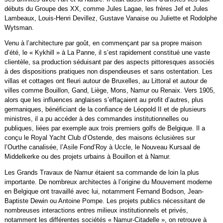
débuts du Groupe des XX, comme Jules Lagae, les frères Jef et Jules
Lambeaux, Louis-Henri Devillez, Gustave Vanaise ou Juliette et Rodolphe
Wytsman.
Venu à l’architecture par goût, en commençant par sa propre maison
d’été, le « Kykhill » à La Panne, il s’est rapidement constitué une vaste
clientèle, sa production séduisant par des aspects pittoresques associés
à des dispositions pratiques non dispendieuses et sans ostentation. Les
villas et cottages ont fleuri autour de Bruxelles, au Littoral et autour de
villes comme Bouillon, Gand, Liège, Mons, Namur ou Renaix. Vers 1905,
alors que les influences anglaises s’effaçaient au profit d’autres, plus
germaniques, bénéficiant de la confiance de Léopold II et de plusieurs
ministres, il a pu accéder à des commandes institutionnelles ou
publiques, liées par exemple aux trois premiers golfs de Belgique. Il a
conçu le Royal Yacht Club d’Ostende, des maisons éclusières sur
l’Ourthe canalisée, l’Asile Fond’Roy à Uccle, le Nouveau Kursaal de
Middelkerke ou des projets urbains à Bouillon et à Namur.
Les Grands Travaux de Namur étaient sa commande de loin la plus
importante. De nombreux architectes à l’origine du Mouvement moderne
en Belgique ont travaillé avec lui, notamment Fernand Bodson, Jean-
Baptiste Dewin ou Antoine Pompe. Les projets publics nécessitant de
nombreuses interactions entres milieux institutionnels et privés,
notamment les différentes sociétés « Namur-Citadelle », on retrouve à