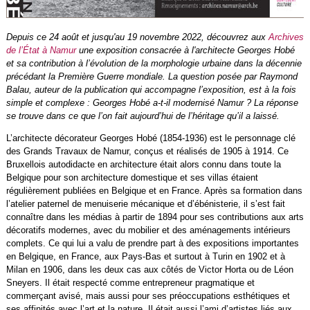
Depuis ce 24 août et jusqu'au 19 novembre 2022, découvrez aux
Archives
de l’État à Namur
une exposition consacrée à l'architecte Georges Hobé
et sa contribution à l’évolution de la morphologie urbaine dans la décennie
précédant la Première Guerre mondiale. La question posée par Raymond
Balau, auteur de la publication qui accompagne l’exposition, est à la fois
simple et complexe : Georges Hobé a-t-il modernisé Namur ? La réponse
se trouve dans ce que l’on fait aujourd’hui de l’héritage qu’il a laissé.
L’architecte décorateur Georges Hobé (1854-1936) est le personnage clé
des Grands Travaux de Namur, conçus et réalisés de 1905 à 1914. Ce
Bruxellois autodidacte en architecture était alors connu dans toute la
Belgique pour son architecture domestique et ses villas étaient
régulièrement publiées en Belgique et en France. Après sa formation dans
l’atelier paternel de menuiserie mécanique et d’ébénisterie, il s’est fait
connaître dans les médias à partir de 1894 pour ses contributions aux arts
décoratifs modernes, avec du mobilier et des aménagements intérieurs
complets. Ce qui lui a valu de prendre part à des expositions importantes
en Belgique, en France, aux Pays-Bas et surtout à Turin en 1902 et à
Milan en 1906, dans les deux cas aux côtés de Victor Horta ou de Léon
Sneyers. Il était respecté comme entrepreneur pragmatique et
commerçant avisé, mais aussi pour ses préoccupations esthétiques et
ses affinités avec l’art et la nature. Il était aussi l’ami d’artistes liés aux