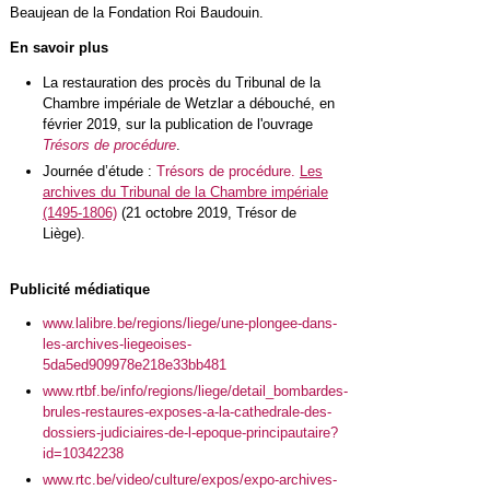
Beaujean de la Fondation Roi Baudouin.
En savoir plus
La restauration des procès du Tribunal de la
Chambre impériale de Wetzlar a débouché, en
février 2019, sur la publication de l'ouvrage
Trésors de procédure
.
Journée d’étude :
Trésors de procédure.
Les
archives du Tribunal de la Chambre impériale
(1495-1806)
(21 octobre 2019, Trésor de
Liège).
Publicité médiatique
www.lalibre.be/regions/liege/une-plongee-dans-
les-archives-liegeoises-
5da5ed909978e218e33bb481
www.rtbf.be/info/regions/liege/detail_bombardes-
brules-restaures-exposes-a-la-cathedrale-des-
dossiers-judiciaires-de-l-epoque-principautaire?
id=10342238
www.rtc.be/video/culture/expos/expo-archives-