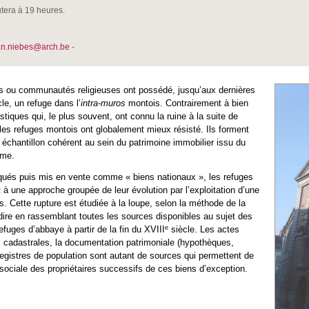
tera à 19 heures.
ean.niebes@arch.be
-
s ou communautés religieuses ont possédé, jusqu’aux dernières
le, un refuge dans l’
intra-muros
montois. Contrairement à bien
ques qui, le plus souvent, ont connu la ruine à la suite de
 les refuges montois ont globalement mieux résisté. Ils forment
 échantillon cohérent au sein du patrimoine immobilier issu du
ime.
ués puis mis en vente comme « biens nationaux », les refuges
 à une approche groupée de leur évolution par l’exploitation d’une
es. Cette rupture est étudiée à la loupe, selon la méthode de la
-dire en rassemblant toutes les sources disponibles au sujet des
e
efuges d’abbaye à partir de la fin du XVIII
siècle. Les actes
s cadastrales, la documentation patrimoniale (hypothèques,
registres de population sont autant de sources qui permettent de
e sociale des propriétaires successifs de ces biens d’exception.