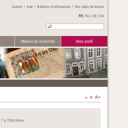
Contact
|
Aide
|
Bulletins d'informations
|
Nos salles de lecture
FR
|
NL
|
DE
|
EN
e
Moteurs de recherche
Votre profil
s 7 à 7000 Mons