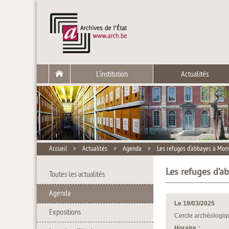
L'institution
Actualités
Accueil
>
Actualités
>
Agenda
>
Les refuges d’abbayes à Mons
Les refuges d’a
Toutes les actualités
Agenda
Le 19/03/2025
Expositions
Cercle archéologiq
Horaire :