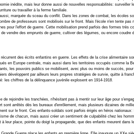
omie inédite, mais leur donne aussi de nouvelles responsabilités: surveiller le
urriture ou travailler à la ferme familiale.
e aussi, marquée du sceau du conflit. Dans les zones de combat, les écoles so
ombre de professeurs sont mobilisés sur le front. Mais l'école n'en tente pas
nes pour l'effort de guerre. Cette mobilisation prend parfois des formes très c
s de vendre des emprunts de guerre, cultiver des légumes, ou encore coudre 
récurrent des écrits enfantins en guerre. Les effets de la crise alimentaire so
qués en Europe centrale, mais aussi dans les territoires occupés comme la B
rants, les pouvoirs publics se mobilisent, avec plus ou moins de succès, pour
ers développent par ailleurs leurs propres stratégies de survie, quitte à franch
ité: les chiffres de la délinquance juvénile explosent en 1914-1918.
 de rejoindre les tranchées, n'hésitant pas à mentir sur leur âge pour s'enga
rt sont arrêtés dès les bureaux d'enrôlement, mais plusieurs dizaines de millie
ent sur le front. Ces enfants-soldats sont parfois érigés en héros nationaux:
iotisme de chacun, mais aussi créer un sentiment de culpabilité chez les hom
 à leur place, pointe du doigt la propagande, que des enfants meurent dans 
a Grande Guerre place les enfants en première ligne. Elle inaugure un XXe siè