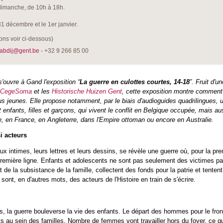
dimanche, de 10h à 18h.
31 décembre et le 1er janvier.
ons voir ci-dessous)
sabdij@gent.be
- +32 9 266 85 00
'ouvre à Gand l'exposition “
La guerre en culottes courtes, 14-18
”. Fruit d'un
CegeSoma
et les
Historische Huizen Gent
, cette exposition montre comment l
us jeunes. Elle propose notamment, par le biais d'audioguides quadrilingues, 
t enfants, filles et garçons, qui vivent le conflit en Belgique occupée, mais au
, en France, en Angleterre, dans l'Empire ottoman ou encore en Australie.
i acteurs
ux intimes, leurs lettres et leurs dessins, se révèle une guerre où, pour la pre
première ligne. Enfants et adolescents ne sont pas seulement des victimes p
nt de la subsistance de la famille, collectent des fonds pour la patrie et tent
s sont, en d'autres mots, des acteurs de l'Histoire en train de s'écrire.
s, la guerre bouleverse la vie des enfants. Le départ des hommes pour le fro
 au sein des familles. Nombre de femmes vont travailler hors du foyer, ce q