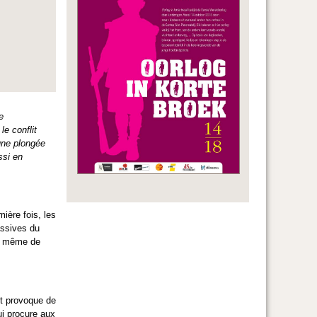
e
e conflit
une plongée
ssi en
mière fois, les
assives du
ent même de
nt provoque de
ui procure aux