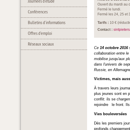
Journées d'étude
Ouvert du mardi au 
Fermé le lundi.
Conférences
Fermé les 24, 25 et 
Bulletins d'informations
Tarifs :
10 € (réducti
Contact :
sintpieter
Offres d'emploi
Réseaux sociaux
Ce
14 octobre 2016
s
collaboration entre le
mobilise jusqu'aux pl
dans l'univers de sep
Russie, en Allemagne
Victimes, mais auss
À travers leurs journa
plus jeunes sont en 
conflit: ils se charge
rejoindre le front. Il
Vies bouleversées
Dès les premiers jour
profonds changements