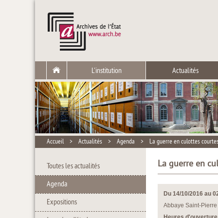
L'institution
Actualités
Accueil
>
Actualités
>
Agenda
>
La guerre en culottes courtes
La guerre en cu
Toutes les actualités
Agenda
Du 14/10/2016 au 0
Expositions
Abbaye Saint-Pierre 
Heures d'ouverture 