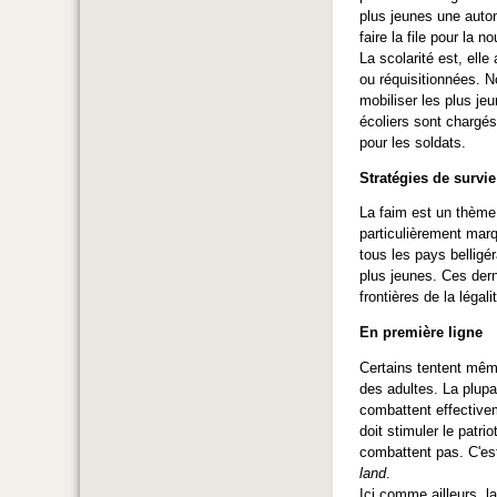
plus jeunes une auton
faire la file pour la no
La scolarité est, ell
ou réquisitionnées. N
mobiliser les plus jeu
écoliers sont chargé
pour les soldats.
Stratégies de survie
La faim est un thème 
particulièrement mar
tous les pays belligé
plus jeunes. Ces derni
frontières de la légal
En première ligne
Certains tentent même
des adultes. La plupa
combattent effectivem
doit stimuler le patr
combattent pas. C'est
land
.
Ici comme ailleurs, l