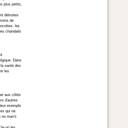
s plus petits,
nt détruites
 moins de
oncrètes: les
des chandails
nt
elgique. Dans
 la santé des
ir les
ger aux côtés
rs d'autres
 leur exemple
mes qui ne
le
no man's
cle où les