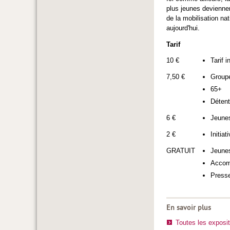
plus jeunes deviennen
de la mobilisation nat
aujourd'hui.
Tarif
10 €
Tarif i
7,50 €
Group
65+
Détent
6 €
Jeunes
2 €
Initia
GRATUIT
Jeune
Accom
Presse
En savoir plus
Toutes les exposi