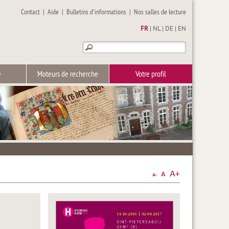
Contact
|
Aide
|
Bulletins d'informations
|
Nos salles de lecture
FR
|
NL
|
DE
|
EN
e
Moteurs de recherche
Votre profil