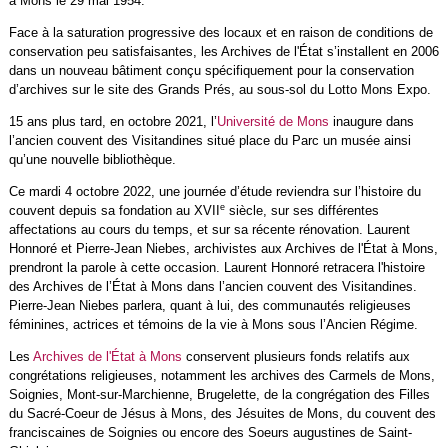
à Mons le 29 mai 1954.
Face à la saturation progressive des locaux et en raison de conditions de
conservation peu satisfaisantes, les Archives de l'État s’installent en 2006
dans un nouveau bâtiment conçu spécifiquement pour la conservation
d’archives sur le site des Grands Prés, au sous-sol du Lotto Mons Expo.
15 ans plus tard, en octobre 2021, l’
Université de Mons
inaugure dans
l’ancien couvent des Visitandines situé place du Parc un musée ainsi
qu’une nouvelle bibliothèque.
Ce mardi 4 octobre 2022, une journée d’étude reviendra sur l’histoire du
e
couvent depuis sa fondation au XVII
siècle, sur ses différentes
affectations au cours du temps, et sur sa récente rénovation. Laurent
Honnoré et Pierre-Jean Niebes, archivistes aux Archives de l'État à Mons,
prendront la parole à cette occasion. Laurent Honnoré retracera l'histoire
des Archives de l’État à Mons dans l’ancien couvent des Visitandines.
Pierre-Jean Niebes parlera, quant à lui, des communautés religieuses
féminines, actrices et témoins de la vie à Mons sous l’Ancien Régime.
Les
Archives de l'État à Mons
conservent plusieurs fonds relatifs aux
congrétations religieuses, notamment les archives des Carmels de Mons,
Soignies, Mont-sur-Marchienne, Brugelette, de la congrégation des Filles
du Sacré-Coeur de Jésus à Mons, des Jésuites de Mons, du couvent des
franciscaines de Soignies ou encore des Soeurs augustines de Saint-