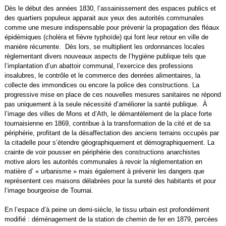
Dès le début des années 1830, l’assainissement des espaces publics et
des quartiers populeux apparait aux yeux des autorités communales
comme une mesure indispensable pour prévenir la propagation des fléaux
épidémiques (choléra et fièvre typhoïde) qui font leur retour en ville de
manière récurrente. Dès lors, se multiplient les ordonnances locales
règlementant divers nouveaux aspects de l’hygiène publique tels que
l’implantation d’un abattoir communal, l’exercice des professions
insalubres, le contrôle et le commerce des denrées alimentaires, la
collecte des immondices ou encore la police des constructions. La
progressive mise en place de ces nouvelles mesures sanitaires ne répond
pas uniquement à la seule nécessité d’améliorer la santé publique. À
l’image des villes de Mons et d’Ath, le démantèlement de la place forte
tournaisienne en 1869, contribue à la transformation de la cité et de sa
périphérie, profitant de la désaffectation des anciens terrains occupés par
la citadelle pour s’étendre géographiquement et démographiquement. La
crainte de voir pousser en périphérie des constructions anarchistes
motive alors les autorités communales à revoir la réglementation en
matière d’ « urbanisme » mais également à prévenir les dangers que
représentent ces maisons délabrées pour la sureté des habitants et pour
l’image bourgeoise de Tournai.
En l’espace d’à peine un demi-siècle, le tissu urbain est profondément
modifié : déménagement de la station de chemin de fer en 1879, percées