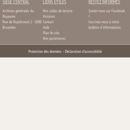
SIÈGE CENTRAL
LIENS UTILES
RESTEZ INFORMÉS
Archives générales du
Nos salles de lecture
Suivez-nous sur Facebook
Royaume
Horaires
!
Rue de Ruysbroeck 2 - 1000
Contact
Inscrivez-vous à notre
Bruxelles
Aide
bulletin d'informations
Plan du site
Nos partenaires
Protection des données
–
Déclaration d'accessibilité