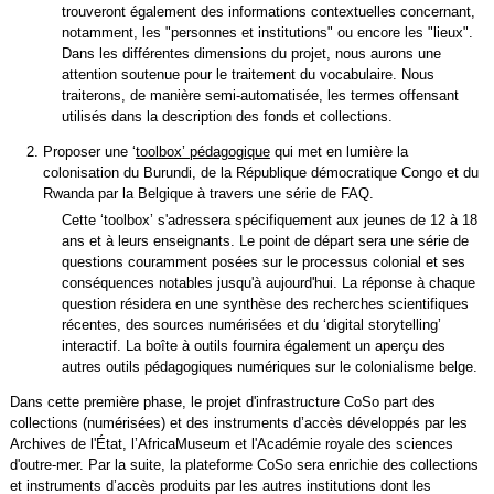
trouveront également des informations contextuelles concernant,
notamment, les "personnes et institutions" ou encore les "lieux".
Dans les différentes dimensions du projet, nous aurons une
attention soutenue pour le traitement du vocabulaire. Nous
traiterons, de manière semi-automatisée, les termes offensant
utilisés dans la description des fonds et collections.
Proposer une ‘
toolbox’ pédagogique
qui met en lumière la
colonisation du Burundi, de la République démocratique Congo et du
Rwanda par la Belgique à travers une série de FAQ.
Cette ‘toolbox’ s'adressera spécifiquement aux jeunes de 12 à 18
ans et à leurs enseignants. Le point de départ sera une série de
questions couramment posées sur le processus colonial et ses
conséquences notables jusqu'à aujourd'hui. La réponse à chaque
question résidera en une synthèse des recherches scientifiques
récentes, des sources numérisées et du ‘digital storytelling’
interactif. La boîte à outils fournira également un aperçu des
autres outils pédagogiques numériques sur le colonialisme belge.
Dans cette première phase, le projet d'infrastructure CoSo part des
collections (numérisées) et des instruments d’accès développés par les
Archives de l'État, l’AfricaMuseum et l'Académie royale des sciences
d'outre-mer. Par la suite, la plateforme CoSo sera enrichie des collections
et instruments d’accès produits par les autres institutions dont les