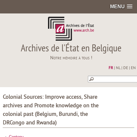
MENU
Archives de l'État en Belgique
Notre mémoire à tous !
FR
|
NL
|
DE
|
EN
Colonial Sources: Improve access, Share
archives and Promote knowledge on the
colonial past (Belgium, Burundi, the
DRCongo and Rwanda)
Contenu