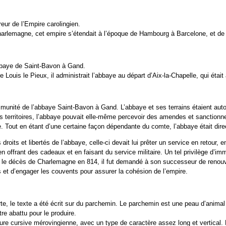
eur de l’Empire carolingien.
harlemagne, cet empire s’étendait à l’époque de Hambourg à Barcelone, et 
bbaye de Saint-Bavon à Gand.
e Louis le Pieux, il administrait l’abbaye au départ d’Aix-la-Chapelle, qui était
immunité de l’abbaye Saint-Bavon à Gand. L’abbaye et ses terrains étaient a
territoires, l’abbaye pouvait elle-même percevoir des amendes et sanctionner
e. Tout en étant d’une certaine façon dépendante du comte, l’abbaye était di
 droits et libertés de l’abbaye, celle-ci devait lui prêter un service en retour,
, en offrant des cadeaux et en faisant du service militaire. Un tel privilège d’
 le décès de Charlemagne en 814, il fut demandé à son successeur de renouvele
 et d’engager les couvents pour assurer la cohésion de l’empire.
te, le texte a été écrit sur du parchemin. Le parchemin est une peau d’animal et
tre abattu pour le produire.
ture cursive mérovingienne, avec un type de caractère assez long et vertical. L