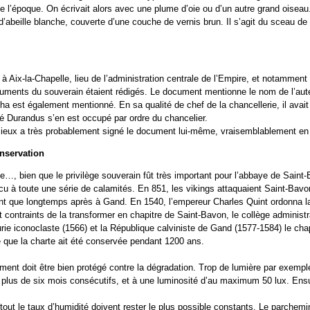
e l’époque. On écrivait alors avec une plume d’oie ou d’un autre grand oiseau
d’abeille blanche, couverte d’une couche de vernis brun. Il s’agit du sceau de
 à Aix-la-Chapelle, lieu de l’administration centrale de l’Empire, et notamment à
cuments du souverain étaient rédigés. Le document mentionne le nom de l’aut
ha est également mentionné. En sa qualité de chef de la chancellerie, il ava
 Durandus s’en est occupé par ordre du chancelier.
Pieux a très probablement signé le document lui-même, vraisemblablement e
onservation
e…, bien que le privilège souverain fût très important pour l’abbaye de Sain
 à toute une série de calamités. En 851, les vikings attaquaient Saint-Bavon
ent que longtemps après à Gand. En 1540, l’empereur Charles Quint ordonna la
t contraints de la transformer en chapitre de Saint-Bavon, le collège administr
ie iconoclaste (1566) et la République calviniste de Gand (1577-1584) le chapit
e que la charte ait été conservée pendant 1200 ans.
ment doit être bien protégé contre la dégradation. Trop de lumière par exemple 
plus de six mois consécutifs, et à une luminosité d’au maximum 50 lux. Ensui
tout le taux d’humidité doivent rester le plus possible constants. Le parchemi