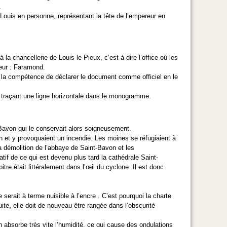
.
 Louis en personne, représentant la tête de l’empereur en
 la chancellerie de Louis le Pieux, c’est-à-dire l’office où les
eur : Faramond.
it la compétence de déclarer le document comme officiel en le
n traçant une ligne horizontale dans le monogramme.
t-Bavon qui le conservait alors soigneusement.
 et y provoquaient un incendie. Les moines se réfugiaient à
 démolition de l’abbaye de Saint-Bavon et les
atif de ce qui est devenu plus tard la cathédrale Saint-
re était littéralement dans l’œil du cyclone. Il est donc
serait à terme nuisible à l’encre . C’est pourquoi la charte
te, elle doit de nouveau être rangée dans l’obscurité
n absorbe très vite l’humidité, ce qui cause des ondulations