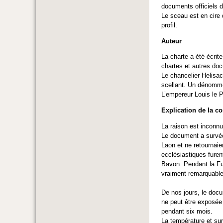
documents officiels d
Le sceau est en cire 
profil.
Auteur
La charte a été écrite
chartes et autres do
Le chancelier Helisac
scellant. Un dénommé
L’empereur Louis le 
Explication de la c
La raison est inconnu
Le document a survécu
Laon et ne retournai
ecclésiastiques furen
Bavon. Pendant la Fur
vraiment remarquabl
De nos jours, le docu
ne peut être exposée 
pendant six mois.
La température et sur