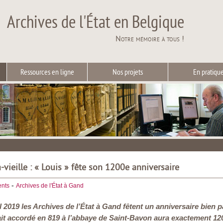
Archives de l'État en Belgique
Notre mémoire à tous !
Ressources en ligne
Nos projets
En pratiqu
-vieille : « Louis » fête son 1200e anniversaire
-
nts
Archives de l'État à Gand
 2019 les Archives de l’État à Gand fêtent un anniversaire bien par
ait accordé en 819 à l’abbaye de Saint-Bavon aura exactement 1200