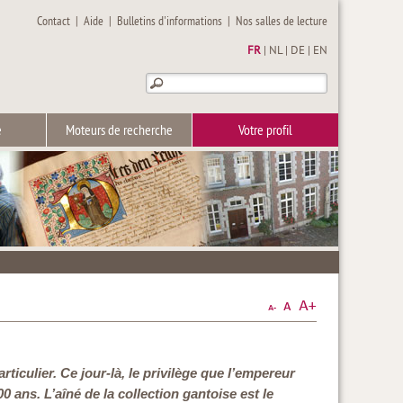
Contact
|
Aide
|
Bulletins d'informations
|
Nos salles de lecture
FR
|
NL
|
DE
|
EN
e
Moteurs de recherche
Votre profil
ticulier. Ce jour-là, le privilège que l’empereur
 ans. L’aîné de la collection gantoise est le