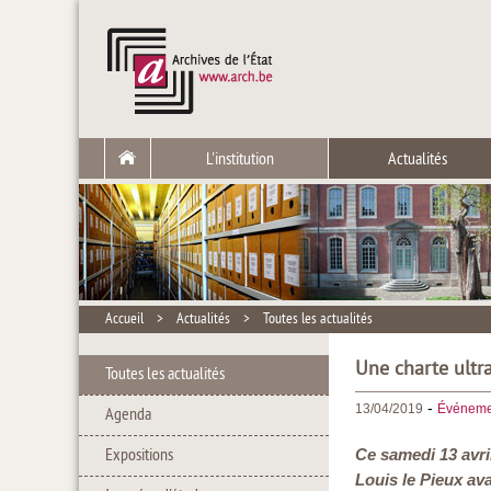
L'institution
Actualités
Accueil
>
Actualités
>
Toutes les actualités
Une charte ultra
Toutes les actualités
-
13/04/2019
Événeme
Agenda
Expositions
Ce samedi 13 avril
Louis le Pieux av