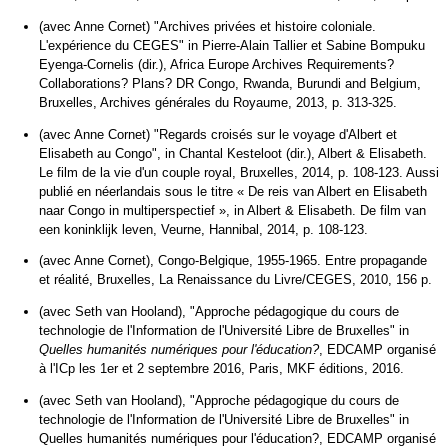
(avec Anne Cornet) "Archives privées et histoire coloniale.
L'expérience du CEGES" in Pierre-Alain Tallier et Sabine Bompuku
Eyenga-Cornelis (dir.), Africa Europe Archives Requirements?
Collaborations? Plans? DR Congo, Rwanda, Burundi and Belgium,
Bruxelles, Archives générales du Royaume, 2013, p. 313-325.
(avec Anne Cornet) "Regards croisés sur le voyage d'Albert et
Elisabeth au Congo", in Chantal Kesteloot (dir.), Albert & Elisabeth.
Le film de la vie d'un couple royal, Bruxelles, 2014, p. 108-123. Aussi
publié en néerlandais sous le titre « De reis van Albert en Elisabeth
naar Congo in multiperspectief », in Albert & Elisabeth. De film van
een koninklijk leven, Veurne, Hannibal, 2014, p. 108-123.
(avec Anne Cornet), Congo-Belgique, 1955-1965. Entre propagande
et réalité, Bruxelles, La Renaissance du Livre/CEGES, 2010, 156 p.
(avec Seth van Hooland), "Approche pédagogique du cours de
technologie de l'Information de l'Université Libre de Bruxelles" in
Quelles humanités numériques pour l'éducation?
, EDCAMP organisé
à l'ICp les 1er et 2 septembre 2016, Paris, MKF éditions, 2016.
(avec Seth van Hooland), "Approche pédagogique du cours de
technologie de l'Information de l'Université Libre de Bruxelles" in
Quelles humanités numériques pour l'éducation?, EDCAMP organisé