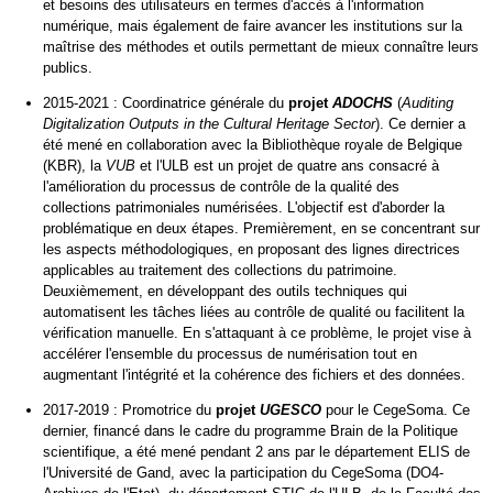
et besoins des utilisateurs en termes d'accès à l'information
numérique, mais également de faire avancer les institutions sur la
maîtrise des méthodes et outils permettant de mieux connaître leurs
publics.
2015-2021 : Coordinatrice générale du
projet
ADOCHS
(
Auditing
Digitalization Outputs in the Cultural Heritage Sector
). Ce dernier a
été mené en collaboration avec la Bibliothèque royale de Belgique
(KBR), la
VUB
et l'ULB est un projet de quatre ans consacré à
l'amélioration du processus de contrôle de la qualité des
collections patrimoniales numérisées. L'objectif est d'aborder la
problématique en deux étapes. Premièrement, en se concentrant sur
les aspects méthodologiques, en proposant des lignes directrices
applicables au traitement des collections du patrimoine.
Deuxièmement, en développant des outils techniques qui
automatisent les tâches liées au contrôle de qualité ou facilitent la
vérification manuelle. En s'attaquant à ce problème, le projet vise à
accélérer l'ensemble du processus de numérisation tout en
augmentant l'intégrité et la cohérence des fichiers et des données.
2017-2019 : Promotrice du
projet
UGESCO
pour le CegeSoma. Ce
dernier, financé dans le cadre du programme Brain de la Politique
scientifique, a été mené pendant 2 ans par le département ELIS de
l'Université de Gand, avec la participation du CegeSoma (DO4-