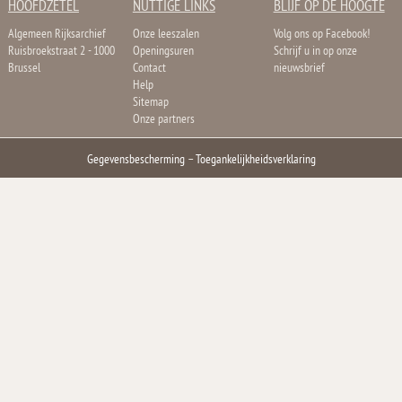
HOOFDZETEL
NUTTIGE LINKS
BLIJF OP DE HOOGTE
Algemeen Rijksarchief
Onze leeszalen
Volg ons op Facebook!
Ruisbroekstraat 2 - 1000
Openingsuren
Schrijf u in op onze
Brussel
Contact
nieuwsbrief
Help
Sitemap
Onze partners
Gegevensbescherming
–
Toegankelijkheidsverklaring