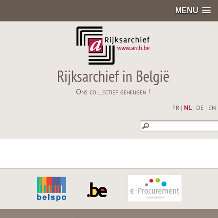
MENU
Rijksarchief in België
Ons collectief geheugen !
FR
|
NL
|
DE
|
EN