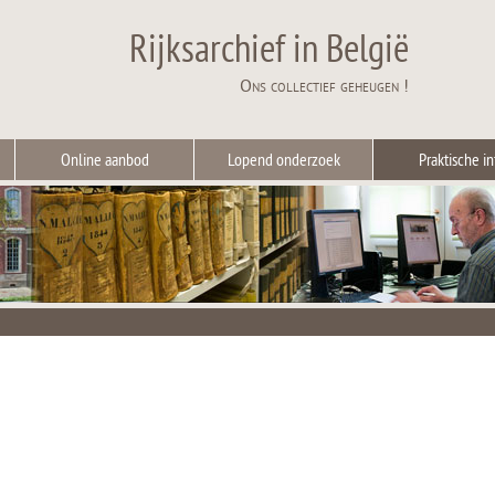
Rijksarchief in België
Ons collectief geheugen !
Online aanbod
Lopend onderzoek
Praktische in