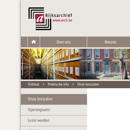
Over ons
Nieuws
Onthaal
>
Praktische info
>
Onze leeszalen
Onze leeszalen
Openingsuren
Lezer worden