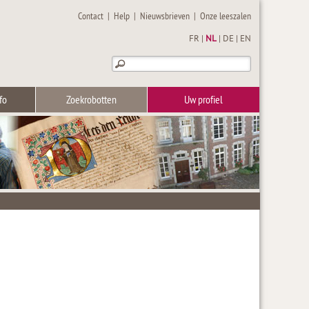
Contact
|
Help
|
Nieuwsbrieven
|
Onze leeszalen
FR
|
NL
|
DE
|
EN
fo
Zoekrobotten
Uw profiel